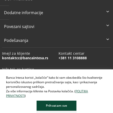
Dodatne informacije
Povezani sajtovi
Podešavanja
Imejl za klijente
Kontakt centar
kontaktcc@bancaintesa.rs
+381 11 3108888
Info tel. za kartice
+381 11 3010160
Banca Intesa koristi „kolačiće“ kako bi vam obezbedila što kvalitetnije
korisničko iskustvo prilikom pretraživanja sajta, kao i prikazivanja
personalizovanog sadržaja.
Za više informacija kliknite na Postavka kolačića. (
POLITIKA
PRIVATNOSTI
)
AI generisane slike
Prihvatam sve