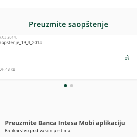
Preuzmite saopštenje
9.03.2014.
aopstenje_19_3_2014
DF, 48 KB
Preuzmite Banca Intesa Mobi aplikaciju
Bankarstvo pod vašim prstima.