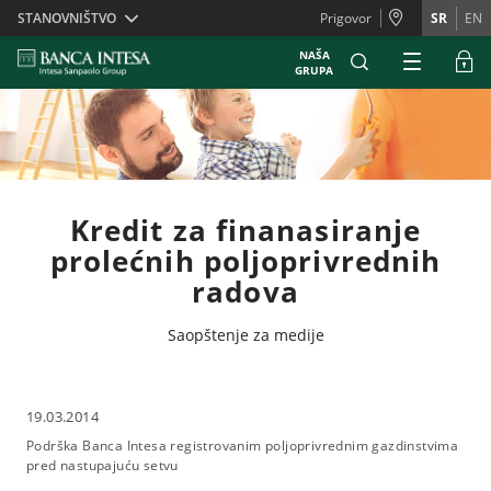
Skiplinks
STANOVNIŠTVO
Prigovor
SR
EN
NAŠA
GRUPA
Kredit za finanasiranje
prolećnih poljoprivrednih
radova
Saopštenje za medije
19.03.2014
Podrška Banca Intesa registrovanim poljoprivrednim gazdinstvima
pred nastupajuću setvu