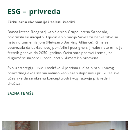
ESG – privreda
Cirkularna ekonomija i zeleni krediti
Banca Intesa Beograd, kao članica Grupe Intesa Sanpaolo,
pridružila se inicijativi Ujedinjenih nacija Savez za bankarstvo sa
neto nultom emisijom (Net-Zero Banking Alliance), čime se
obavezala da uskladi svoj portfolio i postigne cilj nulte neto emisije
štetnih gasova do 2050. godine. Ovim smo postavili temelj za
dugoročne napore u borbi protiv klimatskih promena.
Svoju strategiju u vidu podrške klijentima u dizajniranju novog
privrednog ekosistema vidimo kao važan doprinos i priliku za sve
učesnike da se okrenu konceptu održivog razvoja privrede i
društva.
SAZNAJTE VIŠE