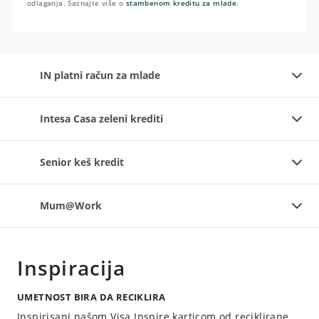
odlaganja. Saznajte više o
stambenom kreditu za mlade
.
IN platni račun za mlade
Intesa Casa zeleni krediti
Senior keš kredit
Mum@Work
Inspiracija
UMETNOST BIRA DA RECIKLIRA
Inspirisani našom Visa Inspire karticom od reciklirane