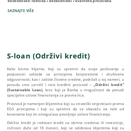
bezbednosti radnika i bezbednosti i kvaliteta proizvoda
.
SAZNAJTE VIŠE
S-loan (Održivi kredit)
Kako bismo klijente, koji su spremni da svoje poslovanje u
potpunosti usklade sa principima korporativne i društvene
odgovornosti, kao i zaštite životne sredine, podržali u toj nameri, u
ponudu smo uvrstili i novi kreditni proizvod –
„Održivi kredit“
(Sustainable Loan)
, kroz koji je Banka u mogućnosti da ponudi
specijalne uslove finansiranja za pravna lica.
Proizvod je namenjen klijentima koji su strateški orijentisani prema
EGS principima i koji su spremni da se obavežu na neki od
kovenanta koji im omogućava povoljnije uslove finansiranja.
Održivi kredit je redovan kredit za obrtna sredstva ili investicije,
ročnosti duže od 18 meseci, koji se odobrava klijentima koji su