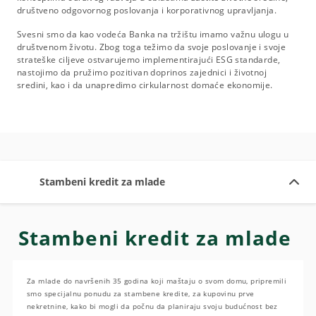
društveno odgovornog poslovanja i korporativnog upravljanja.
Svesni smo da kao vodeća Banka na tržištu imamo važnu ulogu u
društvenom životu. Zbog toga težimo da svoje poslovanje i svoje
strateške ciljeve ostvarujemo implementirajući ESG standarde,
nastojimo da pružimo pozitivan doprinos zajednici i životnoj
sredini, kao i da unapredimo cirkularnost domaće ekonomije.
Stambeni kredit za mlade
Stambeni kredit za mlade
Za mlade do navršenih 35 godina koji maštaju o svom domu, pripremili
smo specijalnu ponudu za stambene kredite, za kupovinu prve
nekretnine, kako bi mogli da počnu da planiraju svoju budućnost bez