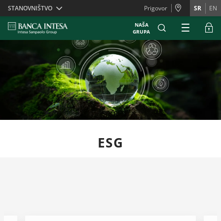
Skiplinks
STANOVNIŠTVO
Prigovor
SR
EN
NAŠA
GRUPA
ESG