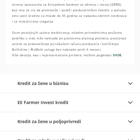
osnovu sporazuma sa Evropskom bankom za obnovu i razvoj (EBRD),
koji ima za cilj da promoviše i podrži preduzetništvo mladih, u ponudu
smo uveli kredite za mlade do 35 godina za nabavku obrtnih sredstava
i za investiciona ulaganja.
Osim povoljnijih uslova kreditiranja, mladim privrednicima pružamo
podršku u vidu niže naknade po poslovima platnog prometa, povoljnije
uslove za prekoračenje po tekućem računu preduzeća i korišćenje
BizOnline i BizMobi usluga bez naknade prvih 6 meseci.
Više detalja, kao i reprezentativne primere, možete pogledati
OVDE
.
Kredit za žene u biznisu
EE Farmer Invest kredit
Kredit za žene u poljoprivredi