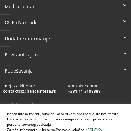
Medija centar
OUP i Naknade
Dodatne informacije
Povezani sajtovi
Podešavanja
Imejl za klijente
Kontakt centar
kontaktcc@bancaintesa.rs
+381 11 3108888
Info tel. za kartice
+381 11 3010160
Banca Intesa koristi „kolačiće“ kako bi vam obezbedila što kvalitetnije
korisničko iskustvo prilikom pretraživanja sajta, kao i prikazivanja
personalizovanog sadržaja.
Za više informacija kliknite na Postavka kolačića. (
POLITIKA