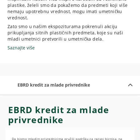
plastike, želeli smo da pokažemo da predmeti koji više
nemaju upotrebnu vrednost, mogu imati umetničku
vrednost.
Zato smo u našim ekspoziturama pokrenuli akciju
prikupljanja sitnih plastičnih predmeta, koje su naši
mladi umetnici pretvorili u umetnička dela.
Saznajte više
EBRD kredit za mlade privrednike
EBRD kredit za mlade
privrednike
Da bismo mladim privrednicima pružili podršku za razvoj biznisa, na