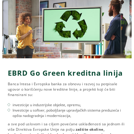
EBRD Go Green kreditna linija
Banca Intesa i Evropska banka za obnovu i razvoj su potpisale
ugovor o korišćenju nove kreditne linije, a projekti koji će biti
finansirani su:
investicije u industrijske objekte, opremu,
Investicije u softver, poboljšanje upravljačkih sistema preduzeća i
opšta nadogradnja i modernizacija,
a sve pod uslovom i sa ciljem povećane usklađenosti sa jednom ili
više Direktiva Evropske Unije na polju
zaštite okoline,