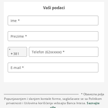
Vaši podaci
Ime *
Prezime *
*
Telefon (62xxxxxx) *
+
E-mail *
* Obavezna polja
Popunjavanjem i slanjem kontakt forme, saglašavate se sa Politikom
privatnosti i Uslovima korišćenja vebsajta Banca Intesa.
Saznajte
više