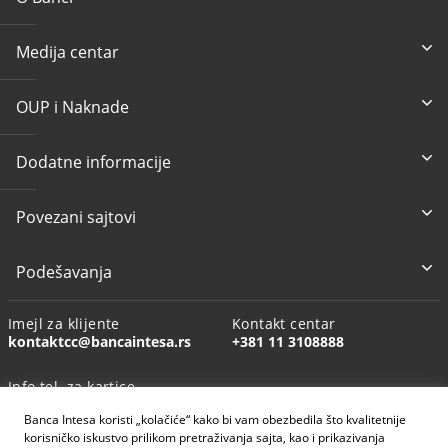
Medija centar
OUP i Naknade
Dodatne informacije
Povezani sajtovi
Podešavanja
Imejl za klijente
Kontakt centar
kontaktcc@bancaintesa.rs
+381 11 3108888
Info tel. za kartice
+381 11 3010160
Banca Intesa koristi „kolačiće“ kako bi vam obezbedila što kvalitetnije
korisničko iskustvo prilikom pretraživanja sajta, kao i prikazivanja