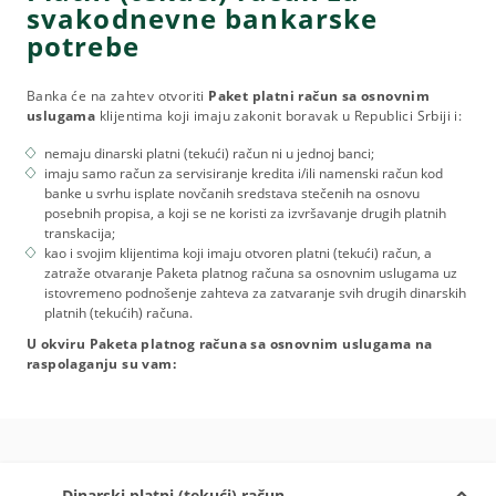
svakodnevne bankarske
potrebe
Banka će na zahtev otvoriti
Paket platni račun sa osnovnim
uslugama
klijentima koji imaju zakonit boravak u Republici Srbiji i:
nemaju dinarski platni (tekući) račun ni u jednoj banci;
imaju samo račun za servisiranje kredita i/ili namenski račun kod
banke u svrhu isplate novčanih sredstava stečenih na osnovu
posebnih propisa, a koji se ne koristi za izvršavanje drugih platnih
transkacija;
kao i svojim klijentima koji imaju otvoren platni (tekući) račun, a
zatraže otvaranje Paketa platnog računa sa osnovnim uslugama uz
istovremeno podnošenje zahteva za zatvaranje svih drugih dinarskih
platnih (tekućih) računa.
U okviru Paketa platnog računa sa osnovnim uslugama na
raspolaganju su vam:
Dinarski platni (tekući) račun