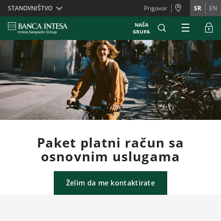
Skiplinks
STANOVNIŠTVO
Prigovor
SR
EN
NAŠA
GRUPA
Paket platni račun sa
osnovnim uslugama
Želim da me kontaktirate