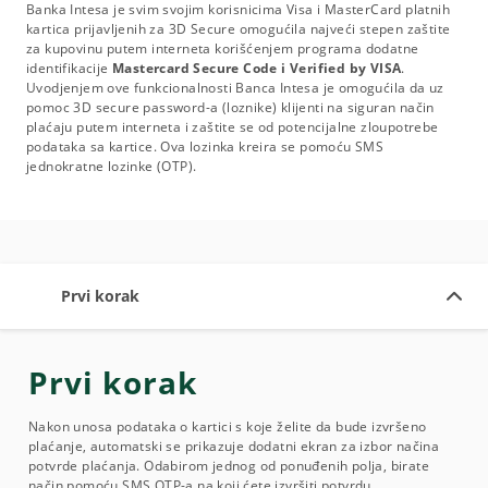
Banka Intesa je svim svojim korisnicima Visa i MasterCard platnih
kartica prijavljenih za 3D Secure omogućila najveći stepen zaštite
za kupovinu putem interneta korišćenjem programa dodatne
identifikacije
Mastercard Secure Code i Verified by VISA
.
Uvodjenjem ove funkcionalnosti Banca Intesa je omogućila da uz
pomoc 3D secure password-a (loznike) klijenti na siguran način
plaćaju putem interneta i zaštite se od potencijalne zloupotrebe
podataka sa kartice. Ova lozinka kreira se pomoću SMS
jednokratne lozinke (OTP).
Prvi korak
Prvi korak
Nakon unosa podataka o kartici s koje želite da bude izvršeno
plaćanje, automatski se prikazuje dodatni ekran za izbor načina
potvrde plaćanja. Odabirom jednog od ponuđenih polja, birate
način pomoću SMS OTP-a na koji ćete izvršiti potvrdu.