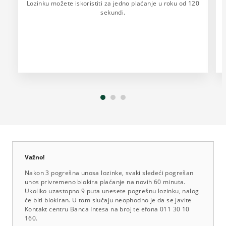
Lozinku možete iskoristiti za jedno plaćanje u roku od 120
sekundi.
Važno!
Nakon 3 pogrešna unosa lozinke, svaki sledeći pogrešan
unos privremeno blokira plaćanje na novih 60 minuta.
Ukoliko uzastopno 9 puta unesete pogrešnu lozinku, nalog
će biti blokiran. U tom slučaju neophodno je da se javite
Kontakt centru Banca Intesa na broj telefona 011 30 10
160.