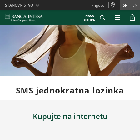
Skiplinks
STANOVNIŠTVO
Prigovor
SR
EN
NAŠA
GRUPA
SMS jednokratna lozinka
Kupujte na internetu