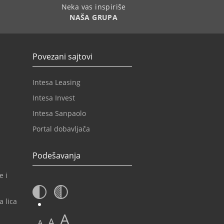
Neka vas inspiriše
NAŠA GRUPA
Povezani sajtovi
Intesa Leasing
Intesa Invest
Intesa Sanpaolo
Portal dobavljača
Podešavanja
e i
a lica
A
A
A