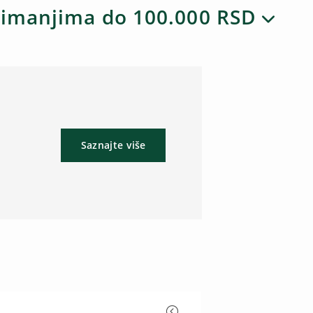
 primanjima do 100.000 RSD
Saznajte više
e