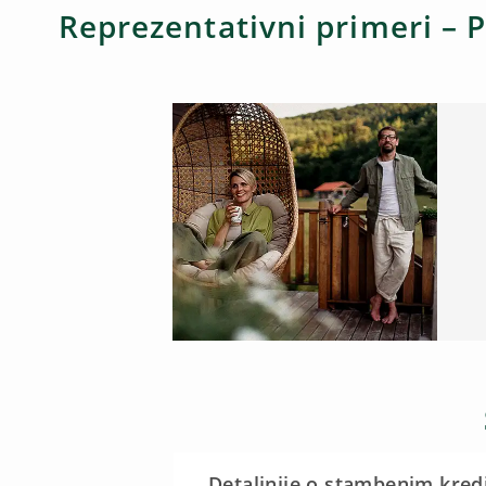
Reprezentativni primeri – P
Detaljnije o stambenim kred