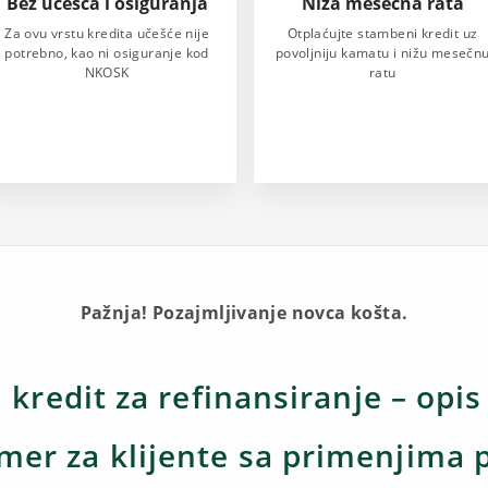
Bez učešća i osiguranja
Niža mesečna rata
Za ovu vrstu kredita učešće nije
Otplaćujte stambeni kredit uz
potrebno, kao ni osiguranje kod
povoljniju kamatu i nižu mesečn
NKOSK
ratu
Pažnja! Pozajmljivanje novca košta.
kredit za refinansiranje – opis
imer za klijente sa primenjima