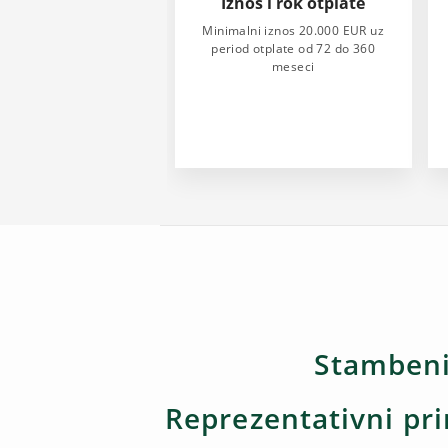
Iznos i rok otplate
Minimalni iznos 20.000 EUR uz
period otplate od 72 do 360
meseci
Stambeni 
Reprezentativni pr