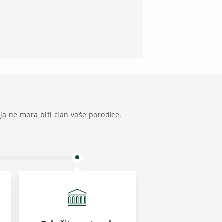
e
ja ne mora biti član vaše porodice.