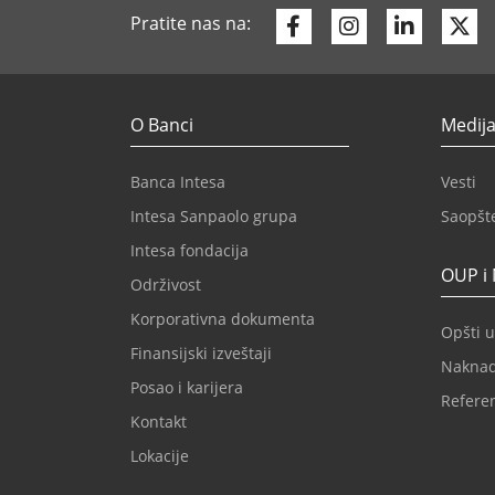
Facebook
Instagram
Linkedi
Tw
Pratite nas na:
O Banci
Medija
Banca Intesa
Vesti
Intesa Sanpaolo grupa
Saopšt
Intesa fondacija
OUP i
Održivost
Korporativna dokumenta
Opšti u
Finansijski izveštaji
Nakna
Posao i karijera
Refere
Kontakt
Lokacije