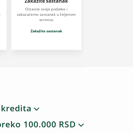
Zakažite sastanak
Ostavite svoje podatke i
u
zakazaćemo sastanak u željenom
terminu
Zakažite sastanak
 kredita
 preko 100.000 RSD