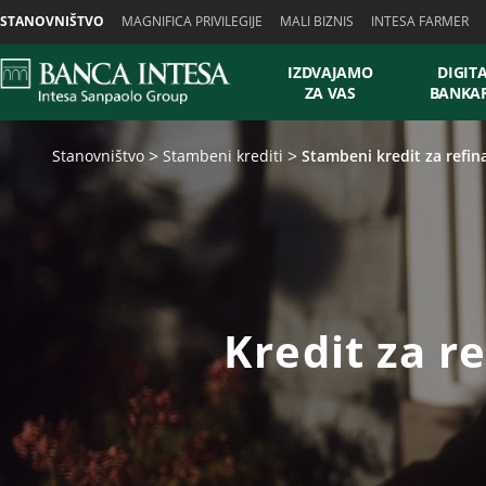
Skiplinks
STANOVNIŠTVO
MAGNIFICA PRIVILEGIJE
MALI BIZNIS
INTESA FARMER
IZDVAJAMO
DIGIT
ZA VAS
BANKA
Stanovništvo
Stambeni krediti
Stambeni kredit za refin
Kredit za r