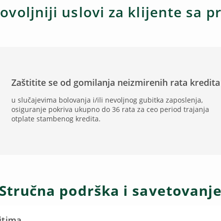
ovoljniji uslovi za klijente sa
Zaštitite se od gomilanja neizmirenih rata kredita
u slučajevima bolovanja i/ili nevoljnog gubitka zaposlenja,
osiguranje pokriva ukupno do 36 rata za ceo period trajanja
otplate stambenog kredita.
Stručna podrška i savetovanj
itima