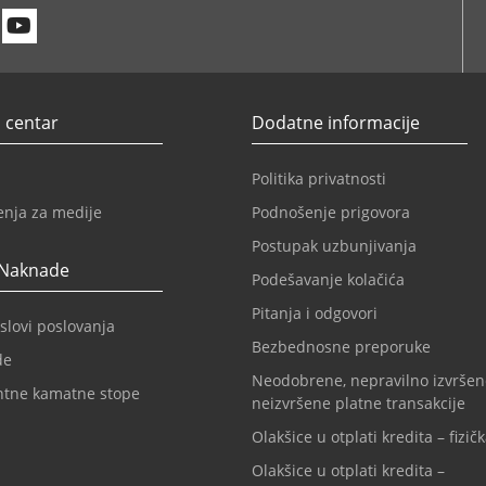
n
itter
Youtube
 centar
Dodatne informacije
Politika privatnosti
enja za medije
Podnošenje prigovora
Postupak uzbunjivanja
 Naknade
Podešavanje kolačića
Pitanja i odgovori
slovi poslovanja
Bezbednosne preporuke
de
Neodobrene, nepravilno izvršen
ntne kamatne stope
neizvršene platne transakcije
Olakšice u otplati kredita – fizičk
Olakšice u otplati kredita –