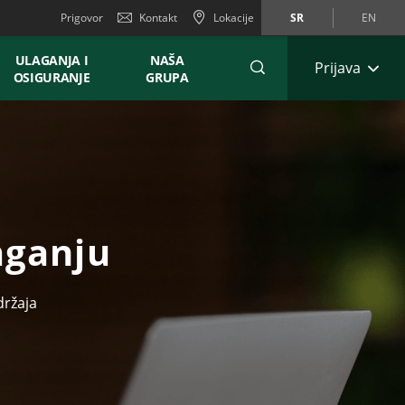
Prigovor
Kontakt
Lokacije
SR
EN
ULAGANJA I
NAŠA
Prijava
OSIGURANJE
GRUPA
aganju
držaja