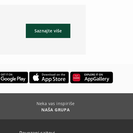
Saznajte više
Neka vas inspiriše
NAŠA GRUPA