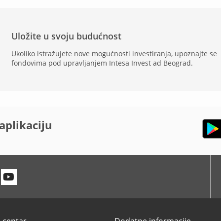
Uložite u svoju budućnost
Ukoliko istražujete nove mogućnosti investiranja, upoznajte se
fondovima pod upravljanjem Intesa Invest ad Beograd.
aplikaciju
n
itter
Youtube