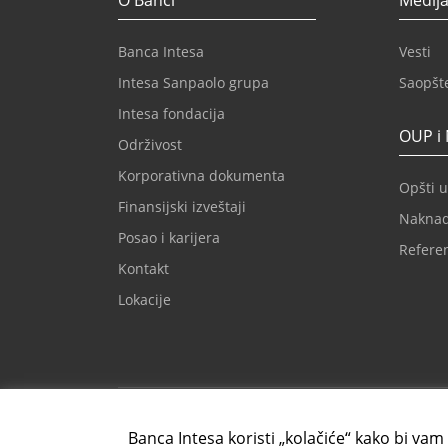
O Banci
Medija
Banca Intesa
Vesti
Intesa Sanpaolo grupa
Saopšt
Intesa fondacija
OUP i
Održivost
Korporativna dokumenta
Opšti u
Finansijski izveštaji
Nakna
Posao i karijera
Refere
Kontakt
Lokacije
Imejl za klijente
Kontak
kontaktcc@bancaintesa.rs
+381 1
Banca Intesa koristi „kolačiće“ kako bi vam