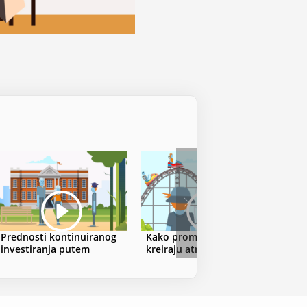
Prednosti kontinuiranog
Kako promene na tržištu
Dr
investiranja putem
kreiraju atraktivne prilike
pos
trajnog naloga