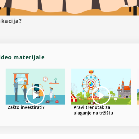
ikacija?
video materijale
Zašto investirati?
Pravi trenutak za
ulaganje na tržištu