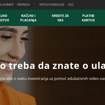
SA FARMER
PRIVREDA
INTESA FONDACIJA
ESG
ALNO
RAČUNI I
KREDITI ZA
PLATNE
RSTVO
PLAĆANJA
VAS
KARTICE
to treba da znate o ul
jte više o svetu investiranja uz pomoć edukativnih video-sa