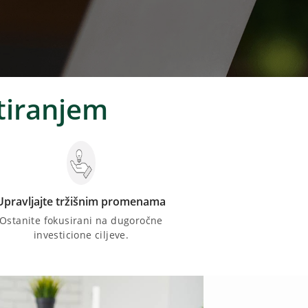
stiranjem
Upravljajte tržišnim promenama
Ostanite fokusirani na dugoročne
investicione ciljeve.