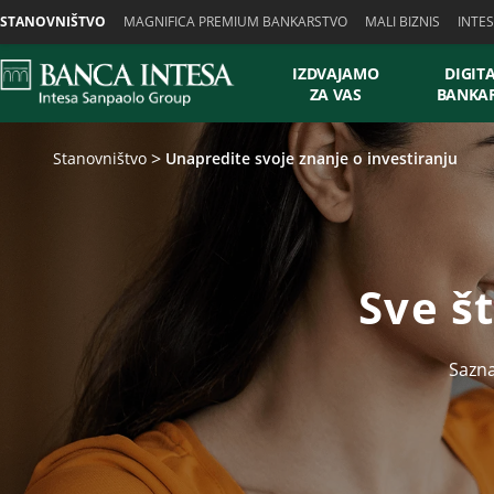
Skiplinks
STANOVNIŠTVO
MAGNIFICA PREMIUM BANKARSTVO
MALI BIZNIS
INTE
IZDVAJAMO
DIGIT
ZA VAS
BANKA
Stanovništvo
Unapredite svoje znanje o investiranju
Sve š
Sazna