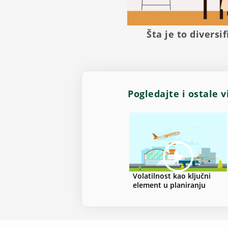
Šta je to diversif
Pogledajte i ostale 
Volatilnost kao ključni
element u planiranju
investicija