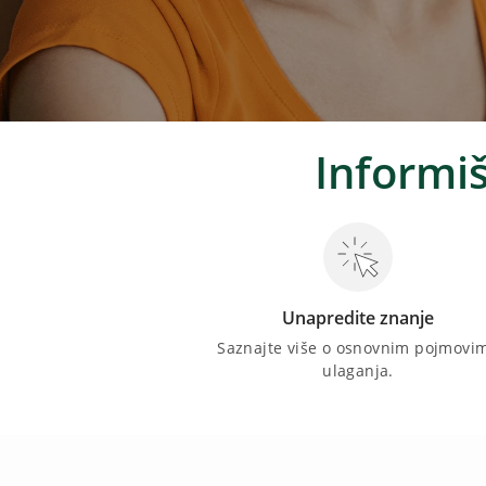
Informiš
Unapredite znanje
Saznajte više o osnovnim pojmovi
ulaganja.