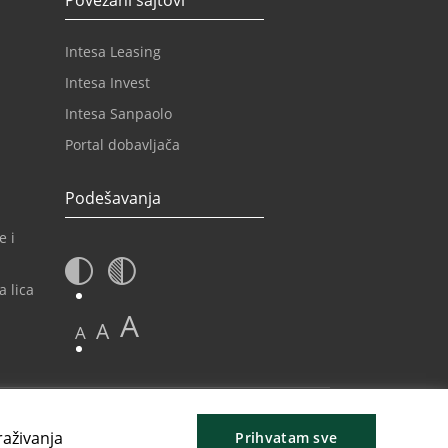
Povezani sajtovi
Intesa Leasing
Intesa Invest
Intesa Sanpaolo
Portal dobavljača
Podešavanja
e i
a lica
A
A
A
raživanja
Prihvatam sve