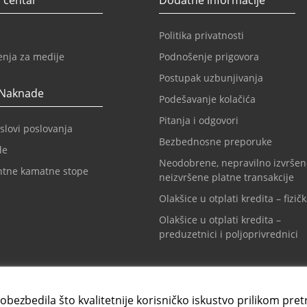
 centar
Dodatne informacije
Politika privatnosti
enja za medije
Podnošenje prigovora
Postupak uzbunjivanja
 Naknade
Podešavanje kolačića
Pitanja i odgovori
slovi poslovanja
Bezbednosne preporuke
de
Neodobrene, nepravilno izvršen
ntne kamatne stope
neizvršene platne transakcije
Olakšice u otplati kredita – fizičk
Olakšice u otplati kredita –
preduzetnici i poljoprivrednici
t centar
Info tel. za kartice
1 3108888
+381 11 3010160
 obezbedila što kvalitetnije korisničko iskustvo prilikom pret