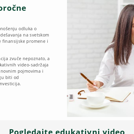
goročne
onošenju odluka o
i dešavanja na svetskom
e finansijske promene i
acija zvuče nepoznato, a
ativnih video-sadržaja
osnovnim pojmovima i
u biti od
nvesticija.
Pogledajte edukativni video