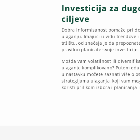
Investicija za du
ciljeve
Dobra informisanost pomaže pri d
ulaganju. Imajući u vidu trendove 
tržištu, od značaja je da prepoznat
pravilno planirate svoje investicije.
Možda vam volatilnost ili diversifik
ulaganje komplikovano? Putem eduk
u nastavku možete saznati više o 
strategijama ulaganja, koji vam mog
koristi prilikom izbora i planiranja i