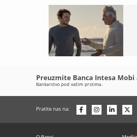
Preuzmite Banca Intesa Mobi 
Bankarstvo pod vašim prstima.
Facebook
Instagram
Linkedi
Tw
Pratite nas na: