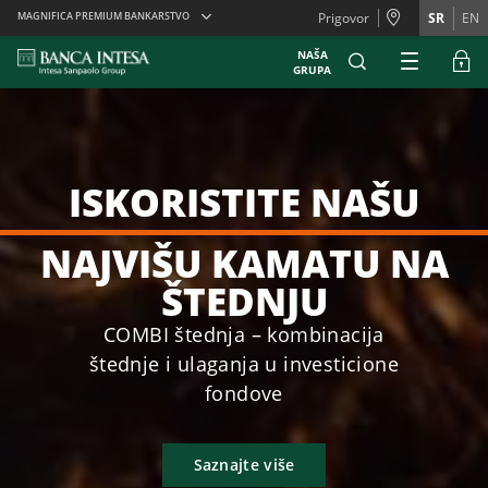
Skiplinks
MAGNIFICA PREMIUM BANKARSTVO
Prigovor
SR
EN
NAŠA
GRUPA
ISKORISTITE NAŠU
NAJVIŠU KAMATU NA
ŠTEDNJU
COMBI štednja – kombinacija
štednje i ulaganja u investicione
fondove
Saznajte više