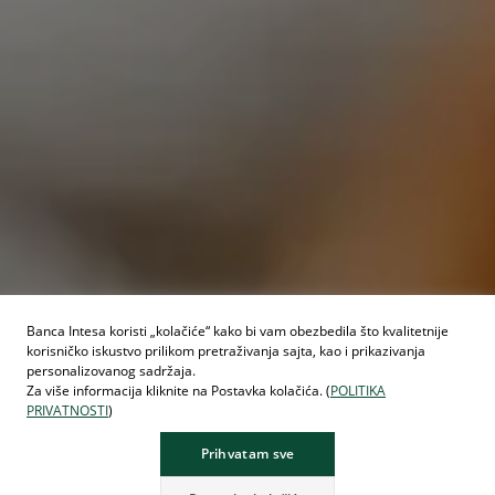
Banca Intesa koristi „kolačiće“ kako bi vam obezbedila što kvalitetnije
korisničko iskustvo prilikom pretraživanja sajta, kao i prikazivanja
personalizovanog sadržaja.
Za više informacija kliknite na Postavka kolačića. (
POLITIKA
PRIVATNOSTI
)
Prihvatam sve