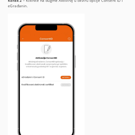
Korak 2
– Kliknite na dugme
Aktiviraj
u okviru opcije
Consent ID i
eGrađanin.