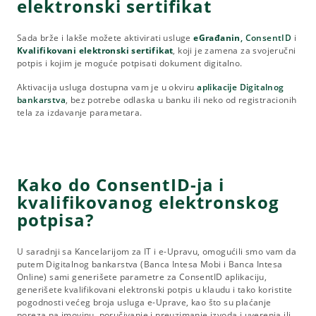
elektronski sertifikat
Sada brže i lakše možete aktivirati usluge
eGrađanin
,
ConsentID
i
Kvalifikovani elektronski sertifikat
, koji je
zamena za svojeručni
potpis i kojim je moguće potpisati dokument digitalno.
Aktivacija usluga dostupna vam je u okviru
aplikacije Digitalnog
bankarstva
, bez potrebe odlaska u banku ili neko od registracionih
tela za izdavanje parametara.
Kako do ConsentID-ja i
kvalifikovanog elektronskog
potpisa?
U saradnji sa Kancelarijom za IT i e-Upravu, omogućili smo vam da
putem Digitalnog bankarstva (Banca Intesa Mobi i Banca Intesa
Online) sami generišete parametre za ConsentID aplikaciju,
generišete kvalifikovani elektronski potpis u klaudu i tako koristite
pogodnosti većeg broja usluga e-Uprave, kao što su plaćanje
poreza na imovinu, poručivanje i preuzimanje izvoda i uverenja ili