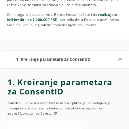
zakazivanje termina za izdavanje ličnih dokumenata.
Osim toga, od sada samo u Banca Intesa možete i da
realizujete
keš kredit i do 1.200.000 RSD
, bez odlaska u Banku, putem Intesa
Mobi aplikacije, digitalnim potpisivanjem dokumenta.
1. Kreiranje parametara za ConsentID
1. Kreiranje parametara
za ConsentID
Korak 1
– U okviru vaše Intesa Mobi aplikacije, iz padajućeg
menija odaberite opciju
Podešavanja
(ikonica zupčanika),
zatim
Sigurnost
, pa
ConsentID
.