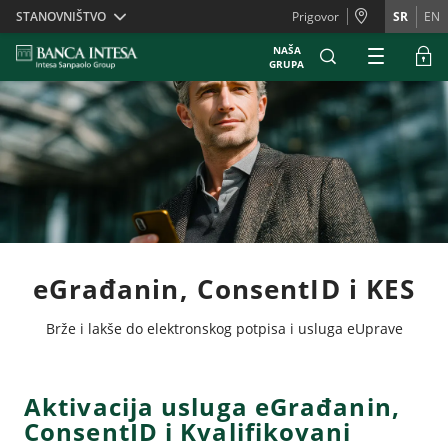
Skiplinks
STANOVNIŠTVO
Prigovor
SR
EN
NAŠA
GRUPA
eGrađanin, ConsentID i KES
Brže i lakše do elektronskog potpisa i usluga eUprave
Aktivacija usluga eGrađanin,
ConsentID i Kvalifikovani