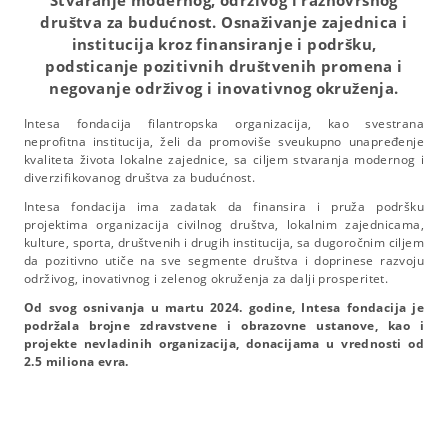
Stvaranje modernog, održivog i raznovrsnog
društva za budućnost.
Osnaživanje zajednica i
institucija kroz finansiranje i podršku,
podsticanje pozitivnih društvenih promena i
negovanje održivog i inovativnog okruženja.
Intesa fondacija filantropska organizacija, kao svestrana
neprofitna institucija, želi da promoviše sveukupno unapređenje
kvaliteta života lokalne zajednice, sa ciljem stvaranja modernog i
diverzifikovanog društva za budućnost.
Intesa fondacija ima zadatak da finansira i pruža podršku
projektima organizacija civilnog društva, lokalnim zajednicama,
kulture, sporta, društvenih i drugih institucija, sa dugoročnim ciljem
da pozitivno utiče na sve segmente društva i doprinese razvoju
održivog, inovativnog i zelenog okruženja za dalji prosperitet.
Od svog osnivanja u martu 2024. godine, Intesa fondacija je
podržala brojne zdravstvene i obrazovne ustanove, kao i
projekte nevladinih organizacija, donacijama u vrednosti od
2.5 miliona evra.