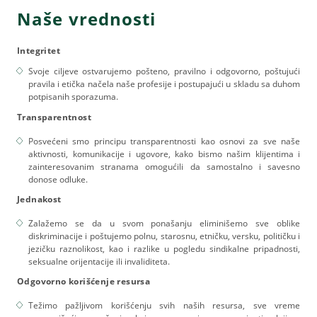
Naše vrednosti
Integritet
Svoje ciljeve ostvarujemo pošteno, pravilno i odgovorno, poštujući
pravila i etička načela naše profesije i postupajući u skladu sa duhom
potpisanih sporazuma.
Transparentnost
Posvećeni smo principu transparentnosti kao osnovi za sve naše
aktivnosti, komunikacije i ugovore, kako bismo našim klijentima i
zainteresovanim stranama omogućili da samostalno i savesno
donose odluke.
Jednakost
Zalažemo se da u svom ponašanju eliminišemo sve oblike
diskriminacije i poštujemo polnu, starosnu, etničku, versku, političku i
jezičku raznolikost, kao i razlike u pogledu sindikalne pripadnosti,
seksualne orijentacije ili invaliditeta.
Odgovorno korišćenje resursa
Težimo pažljivom korišćenju svih naših resursa, sve vreme