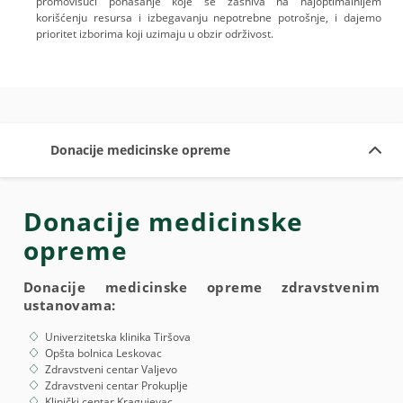
promovišući ponašanje koje se zasniva na najoptimalnijem
korišćenju resursa i izbegavanju nepotrebne potrošnje, i dajemo
prioritet izborima koji uzimaju u obzir održivost.
Donacije medicinske opreme
Donacije medicinske
opreme
Donacije medicinske opreme zdravstvenim
ustanovama:
Univerzitetska klinika Tiršova
Opšta bolnica Leskovac
Zdravstveni centar Valjevo
Zdravstveni centar Prokuplje
Klinički centar Kragujevac