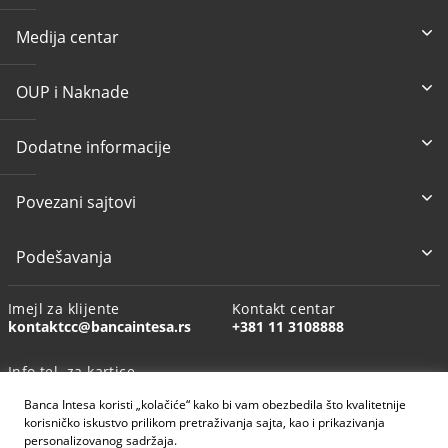
Medija centar
OUP i Naknade
Dodatne informacije
Povezani sajtovi
Podešavanja
Imejl za klijente
Kontakt centar
kontaktcc@bancaintesa.rs
+381 11 3108888
Info tel. za kartice
+381 11 3010160
Banca Intesa koristi „kolačiće“ kako bi vam obezbedila što kvalitetnije
korisničko iskustvo prilikom pretraživanja sajta, kao i prikazivanja
personalizovanog sadržaja.