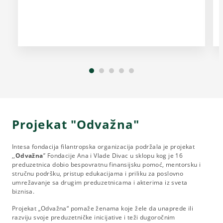
Projekat "Odvažna"
Intesa fondacija filantropska organizacija podržala je projekat
,,
Odvažna
’’ Fondacije Ana i Vlade Divac u sklopu kog je 16
preduzetnica dobio bespovratnu finansijsku pomoć, mentorsku i
stručnu podršku, pristup edukacijama i priliku za poslovno
umrežavanje sa drugim preduzetnicama i akterima iz sveta
biznisa.
Projekat „Odvažna“ pomaže ženama koje žele da unaprede ili
razviju svoje preduzetničke inicijative i teži dugoročnim