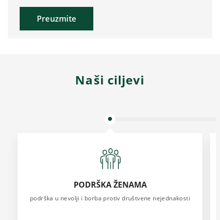
Preuzmite
Naši ciljevi
PODRŠKA ŽENAMA
podrška u nevolji i borba protiv društvene nejednakosti