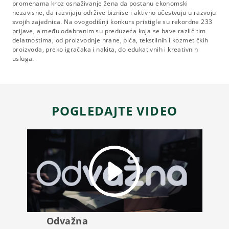
promenama kroz osnaživanje žena da postanu ekonomski
nezavisne, da razvijaju održive biznise i aktivno učestvuju u razvoju
svojih zajednica. Na ovogodišnji konkurs pristigle su rekordne 233
prijave, a među odabranim su preduzeća koja se bave različitim
delatnostima, od proizvodnje hrane, pića, tekstilnih i kozmetičkih
proizvoda, preko igračaka i nakita, do edukativnih i kreativnih
usluga.
POGLEDAJTE VIDEO
Odvažna