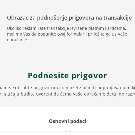
Obrazac za podnošenje prigovora na transakcije
Ukoliko reklamirate transakcije izvršene platnim karticama,
molimo Vas da popunite ovaj formular i priložite ga uz Vaše
obraćanje.
Podnesite prigovor
nam se obratite prigovorom, to možete učiniti popunjavanjem k
m slučaju budite uvereni da ćemo Vaše obraćanje detaljno razmo
Osnovni podaci