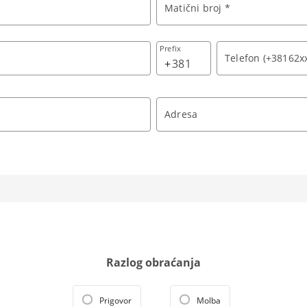
Matični broj *
Prefix
Telefon (+38162x
+
Adresa
Razlog obraćanja
Prigovor
Molba