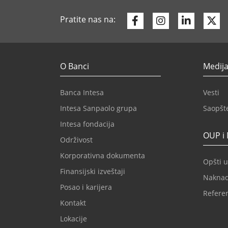
Facebook
Instagram
Linkedi
Tw
Pratite nas na:
O Banci
Medija
Banca Intesa
Vesti
Intesa Sanpaolo grupa
Saopšt
Intesa fondacija
OUP i
Održivost
Korporativna dokumenta
Opšti u
Finansijski izveštaji
Nakna
Posao i karijera
Refere
Kontakt
Lokacije