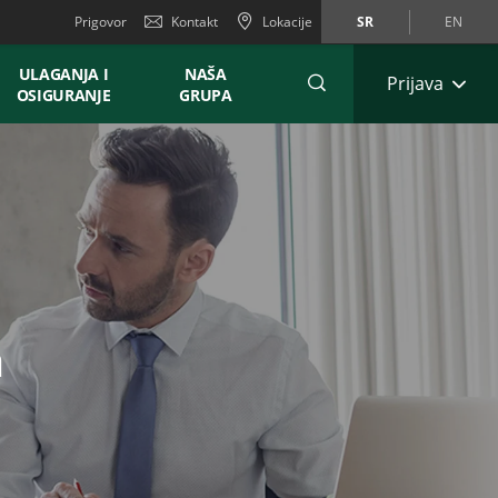
Prigovor
Kontakt
Lokacije
SR
EN
ULAGANJA I
NAŠA
Prijava
OSIGURANJE
GRUPA
a