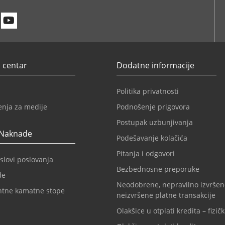
n
itter
Youtube
 centar
Dodatne informacije
Politika privatnosti
enja za medije
Podnošenje prigovora
Postupak uzbunjivanja
 Naknade
Podešavanje kolačića
Pitanja i odgovori
slovi poslovanja
Bezbednosne preporuke
de
Neodobrene, nepravilno izvršen
ntne kamatne stope
neizvršene platne transakcije
Olakšice u otplati kredita – fizičk