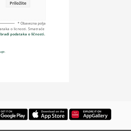
Priložite
* Obavezna polja
dataka o licnosti. Smatraće
obradi podataka o ličnosti.
luge
.