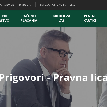
SA FARMER
PRIVREDA
INTESA FONDACIJA
ESG
ALNO
RAČUNI I
KREDITI ZA
PLATNE
RSTVO
PLAĆANJA
VAS
KARTICE
Prigovori - Pravna lic