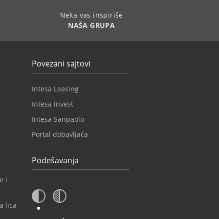
Neka vas inspiriše
NAŠA GRUPA
Povezani sajtovi
Intesa Leasing
Intesa Invest
Intesa Sanpaolo
Portal dobavljača
Podešavanja
e i
a lica