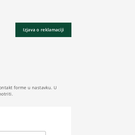
Izjava o reklamaciji
ontakt forme u nastavku. U
triti.