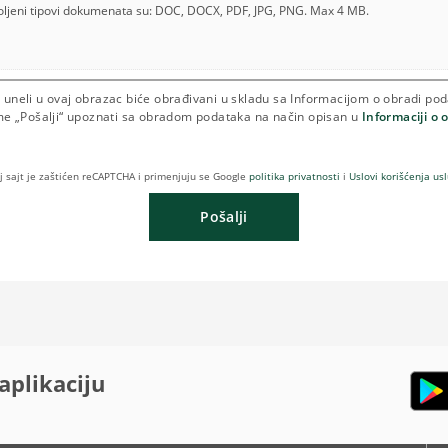
ljeni tipovi dokumenata su: DOC, DOCX, PDF, JPG, PNG. Max 4 MB.
te uneli u ovaj obrazac biće obrađivani u skladu sa Informacijom o obradi po
me „Pošalji“ upoznati sa obradom podataka na način opisan u
Informaciji o 
j sajt je zaštićen reCAPTCHA i primenjuju se Google
politika privatnosti
i
Uslovi korišćenja us
Pošalji
aplikaciju