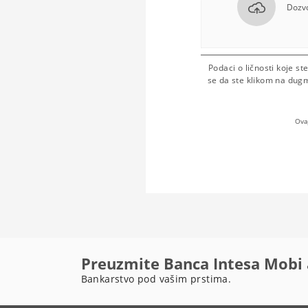
Dozvo
Podaci o ličnosti koje s
se da ste klikom na dug
Ova
Preuzmite Banca Intesa Mobi 
Bankarstvo pod vašim prstima.