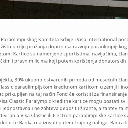
Paraolimpijskog Komiteta Srbije i Visa International poč
ržištu u cilju pružanja doprinosa razvoju paraolimpijskog 
tetom. Kartice su namenjene sportistima, navijačima, član
zičkim i pravnim licima koji putem korišćenja donatorskih
ojekta, 30% ukupno ostvarenih prihoda od mesečnih člana
Classic paraolimpijskom kreditnom karticom u zemlji i in
 prikupljen na taj način Fond će koristiti za finansiranj
Visa Classic Paralympic kreditne kartice mogu postati svi g
 i jednostavna i ne zahteva depozit i žirante, a zahtev za 
iviranja Visa Classic ili Electron paraolimpijske kartice s
koje će Banka realizovati putem trajnog naloga. Banca I