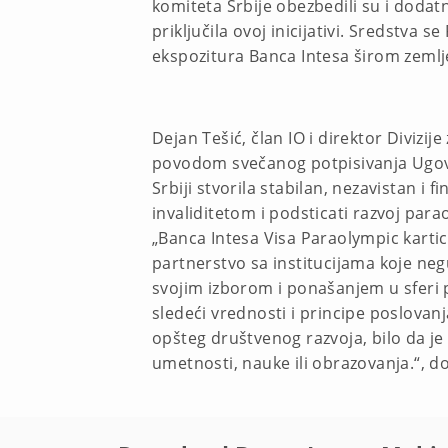
komiteta Srbije obezbedili su i doda
priključila ovoj inicijativi. Sredstv
ekspozitura Banca Intesa širom zemlj
Dejan Tešić, član IO i direktor Divizi
povodom svečanog potpisivanja Ugovor
Srbiji stvorila stabilan, nezavistan i
invaliditetom i podsticati razvoj para
„Banca Intesa Visa Paraolympic kartic
partnerstvo sa institucijama koje neg
svojim izborom i ponašanjem u sferi 
sledeći vrednosti i principe poslovan
opšteg društvenog razvoja, bilo da j
umetnosti, nauke ili obrazovanja.“, do