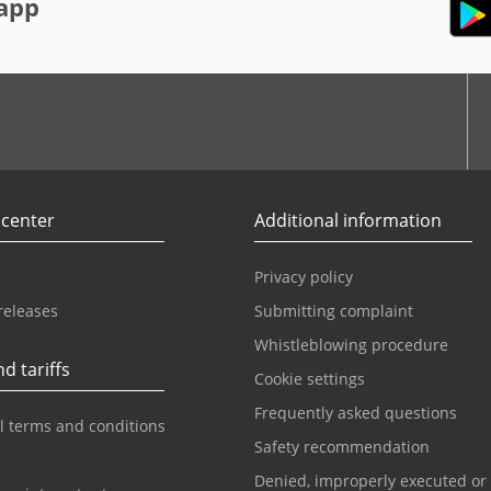
app
r
Youtube
 center
Additional information
Privacy policy
releases
Submitting complaint
Whistleblowing procedure
d tariffs
Cookie settings
Frequently asked questions
l terms and conditions
Safety recommendation
Denied, improperly executed or