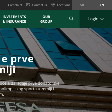
Complaint
Contact us
Locations
SR
EN
INVESTMENTS
OUR
Login
& INSURANCE
GROUP
je prve
lji
počela da izdaje prve donatorske
aolimpijskog sporta u zemlji i
om.