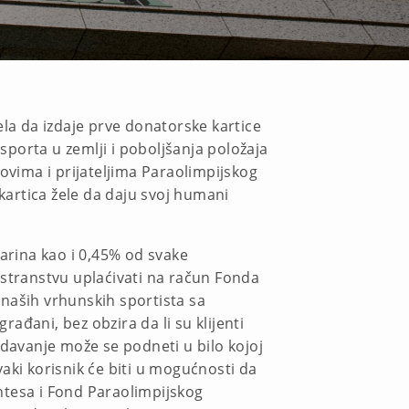
ela da izdaje prve donatorske kartice
sporta u zemlji i poboljšanja položaja
ovima i prijateljima Paraolimpijskog
 kartica žele da daju svoj humani
rina kao i 0,45% od svake
ostranstvu uplaćivati na račun Fonda
e naših vrhunskih sportista sa
rađani, bez obzira da li su klijenti
izdavanje može se podneti u bilo kojoj
vaki korisnik će biti u mogućnosti da
ntesa i Fond Paraolimpijskog