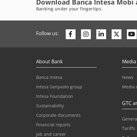
Download Banca Intesa Mobi 
Banking under your fingertips.
Facebook
Instagram
Linkedin
Twitte
Follow us:
About Bank
Media
Banca Intesa
News
Intesa Sanpaolo group
Media 
Intesa Foundation
GTC an
Sustainability
Corporate documents
Genera
Financial reports
Tariffs
Job and career