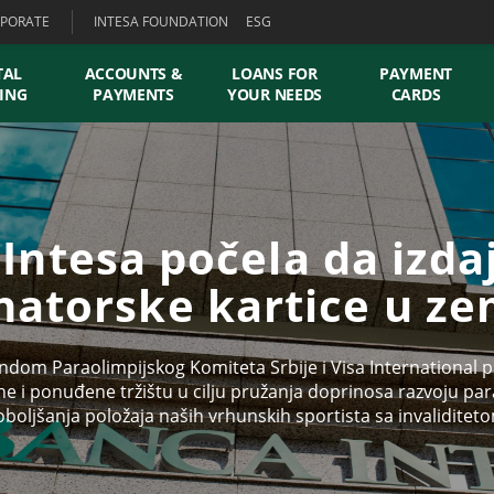
PORATE
INTESA FOUNDATION
ESG
TAL
ACCOUNTS &
LOANS FOR
PAYMENT
ING
PAYMENTS
YOUR NEEDS
CARDS
Intesa počela da izda
natorske kartice u zem
ondom Paraolimpijskog Komiteta Srbije i Visa International 
rane i ponuđene tržištu u cilju pružanja doprinosa razvoju par
boljšanja položaja naših vrhunskih sportista sa invaliditet