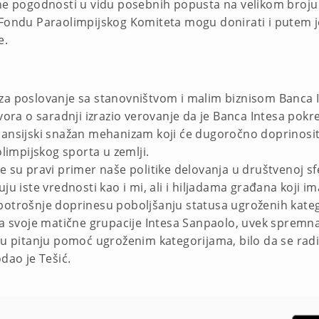
tne pogodnosti u vidu posebnih popusta na velikom broju
a se Fondu Paraolimpijskog Komiteta mogu donirati i putem 
e.
je za poslovanje sa stanovništvom i malim biznisom Banca I
a o saradnji izrazio verovanje da je Banca Intesa pokr
 finansijski snažan mehanizam koji će dugoročno doprinosi
olimpijskog sporta u zemlji.
e su pravi primer naše politike delovanja u društvenoj sf
uju iste vrednosti kao i mi, ali i hiljadama građana koji 
potrošnje doprinesu poboljšanju statusa ugroženih kateg
ja svoje matične grupacije Intesa Sanpaolo, uvek spremna 
e u pitanju pomoć ugroženim kategorijama, bilo da se rad
dao je Tešić.