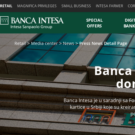
Skiplinks
RETAIL
MAGNIFICA PRIVILEGES
SMALL BUSINESS
INTESA FARMER
COR
SPECIAL
DIGI
OFFERS
BANK
Retail
Media center
News
Press News Detail Page
Banca 
do
Banca Intesa je u saradnji sa F
kartice u Srbiji koje su krei
po