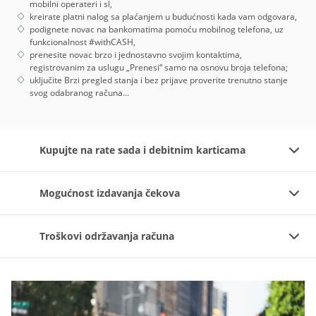
mobilni operateri i sl,
kreirate platni nalog sa plaćanjem u budućnosti kada vam odgovara,
podignete novac na bankomatima pomoću mobilnog telefona, uz
funkcionalnost #withCASH,
prenesite novac brzo i jednostavno svojim kontaktima,
registrovanim za uslugu „Prenesi“ samo na osnovu broja telefona;
uključite Brzi pregled stanja i bez prijave proverite trenutno stanje
svog odabranog računa...
Kupujte na rate sada i debitnim karticama
Mogućnost izdavanja čekova
Troškovi održavanja računa