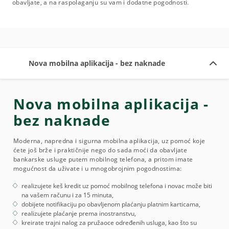
obavljate, a na raspolaganju su vam i dodatne pogodnosti.
Nova mobilna aplikacija - bez naknade
Nova mobilna aplikacija -
bez naknade
Moderna, napredna i sigurna mobilna aplikacija, uz pomoć koje
ćete još brže i praktičnije nego do sada moći da obavljate
bankarske usluge putem mobilnog telefona, a pritom imate
mogućnost da uživate i u mnogobrojnim pogodnostima:
realizujete keš kredit uz pomoć mobilnog telefona i novac može biti
na vašem računu i za 15 minuta,
dobijete notifikaciju po obavljenom plaćanju platnim karticama,
realizujete plaćanje prema inostranstvu,
kreirate trajni nalog za pružaoce određenih usluga, kao što su