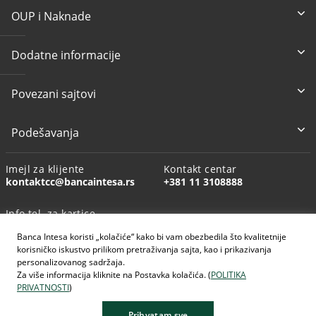
OUP i Naknade
Dodatne informacije
Povezani sajtovi
Podešavanja
Imejl za klijente
Kontakt centar
kontaktcc@bancaintesa.rs
+381 11 3108888
Info tel. za kartice
+381 11 3010160
Banca Intesa koristi „kolačiće“ kako bi vam obezbedila što kvalitetnije
korisničko iskustvo prilikom pretraživanja sajta, kao i prikazivanja
personalizovanog sadržaja.
Za više informacija kliknite na Postavka kolačića. (
POLITIKA
PRIVATNOSTI
)
AI generisane slike
Prihvatam sve