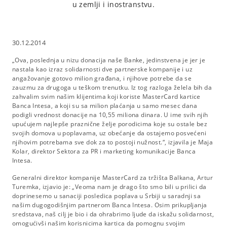
u zemlji i inostranstvu.
30.12.2014
„Ova, poslednja u nizu donacija naše Banke, jedinstvena je jer je
nastala kao izraz solidarnosti dve partnerske kompanije i uz
angažovanje gotovo milion građana, i njihove potrebe da se
zauzmu za drugoga u teškom trenutku. Iz tog razloga želela bih da
zahvalim svim našim klijentima koji koriste MasterCard kartice
Banca Intesa, a koji su sa milion plaćanja u samo mesec dana
podigli vrednost donacije na 10,55 miliona dinara. U ime svih njih
upućujem najlepše praznične želje porodicima koje su ostale bez
svojih domova u poplavama, uz obećanje da ostajemo posvećeni
njihovim potrebama sve dok za to postoji nužnost.“, izjavila je Maja
Kolar, direktor Sektora za PR i marketing komunikacije Banca
Intesa.
Generalni direktor kompanije MasterCard za tržišta Balkana, Artur
Turemka, izjavio je: „Veoma nam je drago što smo bili u prilici da
doprinesemo u sanaciji posledica poplava u Srbiji u saradnji sa
našim dugogodišnjim partnerom Banca Intesa. Osim prikupljanja
sredstava, naš cilj je bio i da ohrabrimo ljude da iskažu solidarnost,
omogućivši našim korisnicima kartica da pomognu svojim