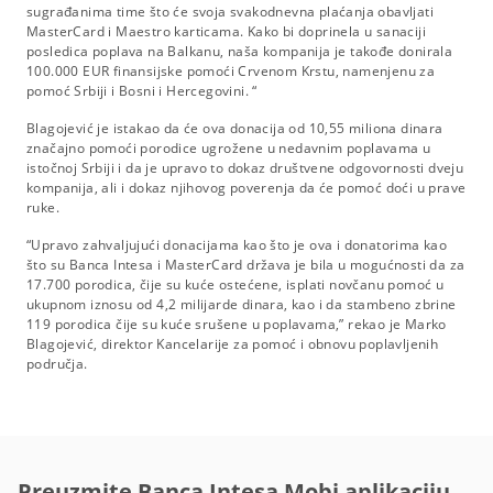
sugrađanima time što će svoja svakodnevna plaćanja obavljati
MasterCard i Maestro karticama. Kako bi doprinela u sanaciji
posledica poplava na Balkanu, naša kompanija je takođe donirala
100.000 EUR finansijske pomoći Crvenom Krstu, namenjenu za
pomoć Srbiji i Bosni i Hercegovini. “
Blagojević je istakao da će ova donacija od 10,55 miliona dinara
značajno pomoći porodice ugrožene u nedavnim poplavama u
istočnoj Srbiji i da je upravo to dokaz društvene odgovornosti dveju
kompanija, ali i dokaz njihovog poverenja da će pomoć doći u prave
ruke.
“Upravo zahvaljujući donacijama kao što je ova i donatorima kao
što su Banca Intesa i MasterCard država je bila u mogućnosti da za
17.700 porodica, čije su kuće ostećene, isplati novčanu pomoć u
ukupnom iznosu od 4,2 milijarde dinara, kao i da stambeno zbrine
119 porodica čije su kuće srušene u poplavama,” rekao je Marko
Blagojević, direktor Kancelarije za pomoć i obnovu poplavljenih
područja.
Preuzmite Banca Intesa Mobi aplikaciju