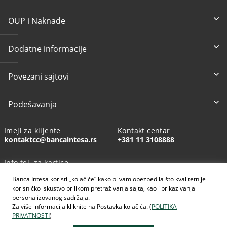
OUP i Naknade
Dodatne informacije
Povezani sajtovi
Podešavanja
Imejl za klijente
Kontakt centar
kontaktcc@bancaintesa.rs
+381 11 3108888
Info tel. za kartice
+381 11 3010160
Banca Intesa koristi „kolačiće“ kako bi vam obezbedila što kvalitetnije
korisničko iskustvo prilikom pretraživanja sajta, kao i prikazivanja
personalizovanog sadržaja.
Za više informacija kliknite na Postavka kolačića. (
POLITIKA
PRIVATNOSTI
)