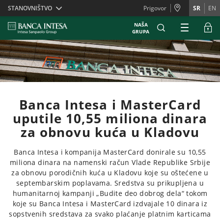
Skiplinks
STANOVNIŠTVO
Prigovor
SR
EN
NAŠA
GRUPA
Banca Intesa i MasterCard
uputile 10,55 miliona dinara
za obnovu kuća u Kladovu
Banca Intesa i kompanija MasterCard donirale su 10,55
miliona dinara na namenski račun Vlade Republike Srbije
za obnovu porodičnih kuća u Kladovu koje su oštećene u
septembarskim poplavama. Sredstva su prikupljena u
humanitarnoj kampanji „Budite deo dobrog dela“ tokom
koje su Banca Intesa i MasterCard izdvajale 10 dinara iz
sopstvenih sredstava za svako plaćanje platnim karticama