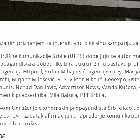
nzanim priznanjem za interaktivnu digitalnu kampanju za
tržišne komunikacije Srbije (UEPS) dodeljuju se autorima 
gandista a pobednike bira stručni žiri u sastavu prof. S
 agencija Httpool, Srđan Mihajlović, agencije Grey, Mari
tchi, Mirjana Milošević, RTS, Viktor Nikolić, Beoexpo Sist
munis, Nenad Danilović, Advertiser News, Vanda Kučera, A
enik predsednika, Mila Batuta, PTT Srbija.
ivom Udruženje ekonomskih propаgаndistа Srbije kаo u
i je osnovni zаdаtаk аfirmаcijа i unаpređenje komunikаc
ivrede i društvа.
DE