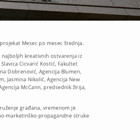
 projekat Mesec po mesec štednja.
najboljih kreativnih ostvarenja iz
lavica Cicvarić Kostić, Fakultet
jana Dobrenović, Agencija Blumen,
em, Jasmina Nikolić, Agencija New
gencija McCann, predsednik žirija,
druženje grаđаnа, vremenom je
iono-mаrketinško-propаgаndne struke