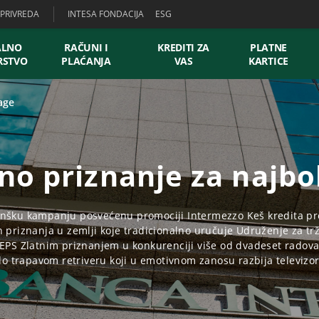
PRIVREDA
INTESA FONDACIJA
ESG
ALNO
RAČUNI I
KREDITI ZA
PLATNE
RSTVO
PLAĆANJA
VAS
KARTICE
age
no priznanje za najbol
nšku kampanju posvećenu promociji Intermezzo Keš kredita prog
h priznanja u zemlji koje tradicionalno uručuje Udruženje za tr
EPS Zlatnim priznanjem u konkurenciji više od dvadeset radova
lo trapavom retriveru koji u emotivnom zanosu razbija televizo