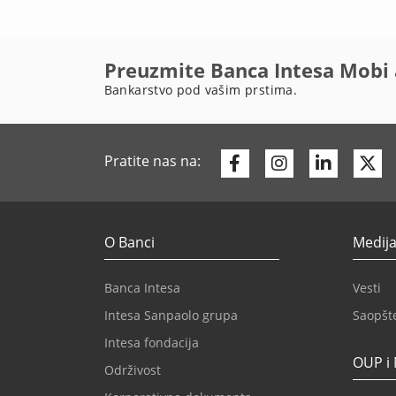
Preuzmite Banca Intesa Mobi 
Bankarstvo pod vašim prstima.
Facebook
Instagram
Linkedi
Tw
Pratite nas na:
O Banci
Medija
Banca Intesa
Vesti
Intesa Sanpaolo grupa
Saopšt
Intesa fondacija
OUP i
Održivost