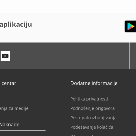
aplikaciju
n
itter
Youtube
 centar
Dodatne informacije
Politika privatnosti
enja za medije
Podnošenje prigovora
Postupak uzbunjivanja
 Naknade
Podešavanje kolačića