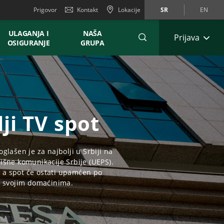
Prigovor
Kontakt
Lokacije
SR
EN
ULAGANJA I
NAŠA
Prijava
OSIGURANJE
GRUPA
ji TV spot
lašen je za najbolji u Srbiji na
žišne komunikacije Srbije (UEPS).
 a spot će ostati upamćen po
r svojim domaćinima.