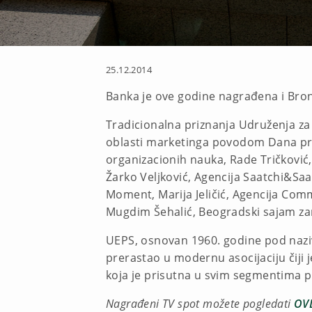
25.12.2014
Banka je ove godine nagrađena i Bro
Tradicionalna priznanja Udruženja za 
oblasti marketinga povodom Dana propa
organizacionih nauka, Rade Tričković,
Žarko Veljković, Agencija Saatchi&Saa
Moment, Marija Jeličić, Agencija Com
Mugdim Šehalić, Beogradski sajam zam
UEPS, osnovаn 1960. godine pod naz
prerаstаo u modernu аsocijаciju čij
kojа je prisutnа u svim segmentimа pr
Nagrađeni TV spot možete pogledati
OV