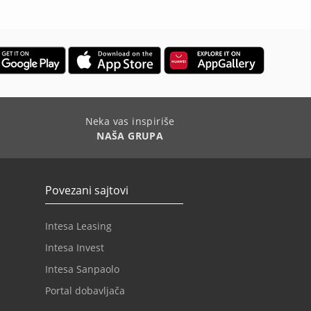
Neka vas inspiriše
NAŠA GRUPA
Povezani sajtovi
Intesa Leasing
Intesa Invest
Intesa Sanpaolo
Portal dobavljača