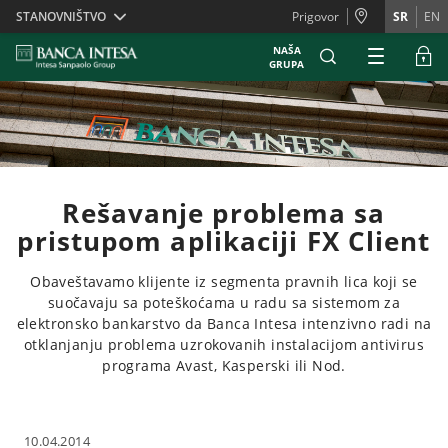
Skiplinks
STANOVNIŠTVO
Prigovor
SR
EN
NAŠA
GRUPA
Rešavanje problema sa
pristupom aplikaciji FX Client
Obaveštavamo klijente iz segmenta pravnih lica koji se
suočavaju sa poteškoćama u radu sa sistemom za
elektronsko bankarstvo da Banca Intesa intenzivno radi na
otklanjanju problema uzrokovanih instalacijom antivirus
programa Avast, Kasperski ili Nod.
10.04.2014