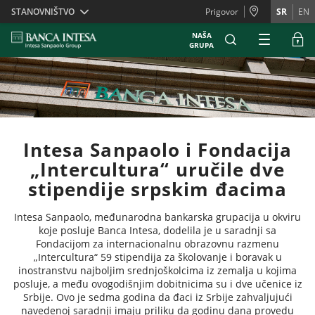
Skiplinks
STANOVNIŠTVO
Prigovor
SR
EN
NAŠA
GRUPA
Intesa Sanpaolo i Fondacija
„Intercultura“ uručile dve
stipendije srpskim đacima
Intesa Sanpaolo, međunarodna bankarska grupacija u okviru
koje posluje Banca Intesa, dodelila je u saradnji sa
Fondacijom za internacionalnu obrazovnu razmenu
„Intercultura“ 59 stipendija za školovanje i boravak u
inostranstvu najboljim srednjoškolcima iz zemalja u kojima
posluje, a među ovogodišnjim dobitnicima su i dve učenice iz
Srbije. Ovo je sedma godina da đaci iz Srbije zahvaljujući
navedenoj saradnji imaju priliku da godinu dana provedu