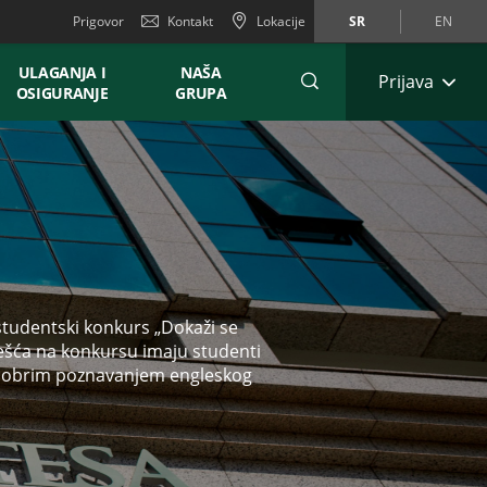
Prigovor
Kontakt
Lokacije
SR
EN
ULAGANJA I
NAŠA
Prijava
OSIGURANJE
GRUPA
 studentski konkurs „Dokaži se
učešća na konkursu imaju studenti
 i dobrim poznavanjem engleskog