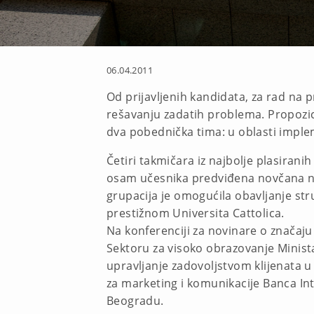
06.04.2011
Od prijavljenih kandidata, za rad na 
rešavanju zadatih problema. Propozic
dva pobednička tima: u oblasti impleme
Četiri takmičara iz najbolje plasirani
osam učesnika predviđena novčana n
grupacija je omogućila obavljanje str
prestižnom Universita Cattolica.
Na konferenciji za novinare o značaj
Sektoru za visoko obrazovanje Minista
upravljanje zadovoljstvom klijenata u
za marketing i komunikacije Banca Inte
Beogradu.