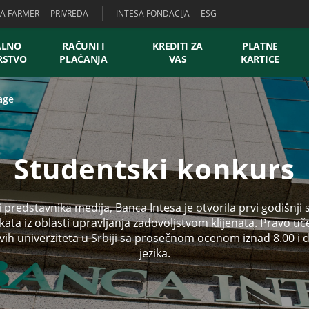
SA FARMER
PRIVREDA
INTESA FONDACIJA
ESG
ALNO
RAČUNI I
KREDITI ZA
PLATNE
RSTVO
PLAĆANJA
VAS
KARTICE
age
Studentski konkurs
i predstavnika medija, Banca Intesa je otvorila prvi godišnji
kata iz oblasti upravljanja zadovoljstvom klijenata. Pravo 
ti svih univerziteta u Srbiji sa prosečnom ocenom iznad 8.00
jezika.