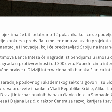
projektima će biti odabrano 12 polaznika koji će se podel
ije konkursa predviđaju mesec dana za izradu projekata, 
ntacije i inovacije, koji će predstavljati Srbiju na intern
h timova Banca Intesa će nagraditi stipendijama u iznosu 
agrada u protivvrednosti od 300 evra. Pobednicima int
učne prakse u Diviziji internacionalnih banaka članica Int
u saradnje poslovnog i akademskog sektora govorili su S
rstva prosvete i nauke u Vladi Republike Srbije, Alikot Lo
 Diviziji internacionalnih banaka članica Intesa Sanpaolo
sa i Dejana Lazić, direktor Centra za razvoj karijere i s