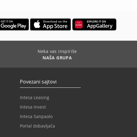
Neka vas inspiriše
NAŠA GRUPA
Povezani sajtovi
Intesa Leasing
Intesa Invest
Intesa Sanpaolo
Portal dobavljača