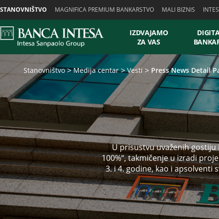
Skiplinks
STANOVNIŠTVO
MAGNIFICA PREMIUM BANKARSTVO
MALI BIZNIS
INTE
IZDVAJAMO
DIGIT
ZA VAS
BANKA
Stanovništvo
Medija centar
Vesti
Press News Detail P
U prisustvu uvaženih gostiju 
100%“, takmičenje u izradi proje
3. i 4. godine, kao i apsolven