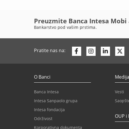
Preuzmite Banca Intesa Mobi 
Bankarstvo pod vašim prstima.
Facebook
Instagram
Linkedi
Tw
Pratite nas na:
O Banci
Medija
Banca Intesa
Vesti
Intesa Sanpaolo grupa
Saopšt
Intesa fondacija
OUP i
Održivost
Korporativna dokumenta