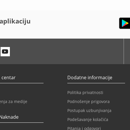
aplikaciju
n
itter
Youtube
 centar
Dodatne informacije
Politika privatnosti
enja za medije
Podnošenje prigovora
Postupak uzbunjivanja
 Naknade
Podešavanje kolačića
Pitanja i odgovori