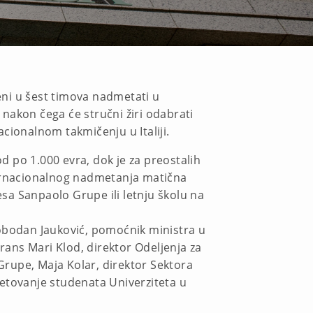
jeni u šest timova nadmetati u
nakon čega će stručni žiri odabrati
acionalnom takmičenju u Italiji.
od po 1.000 evra, dok je za preostalih
ernacionalnog nadmetanja matična
esa Sanpaolo Grupe ili letnju školu na
lobodan Jauković, pomoćnik ministra u
rans Mari Klod, direktor Odeljenja za
 Grupe, Maja Kolar, direktor Sektora
avetovanje studenata Univerziteta u