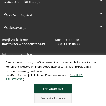
Dodatne informacije
Povezani sajtovi
Podešavanja
Imejl za klijente
Kontakt centar
kontaktcc@bancaintesa.rs
+381 11 3108888
Info tel. za kartice
+381 11 3010160
Banca Intesa koristi „kolačiće“ kako bi vam obezbedila što kvalitetnije
korisničko iskustvo prilikom pretraživanja sajta, kao i prikazivanja
personalizovanog sadržaja.
Za više informacija kliknite na Postavka kolačića. (
POLITIKA
PRIVATNOSTI
)
AI generisane slike
Prihvatam sve
Postavke kolačića