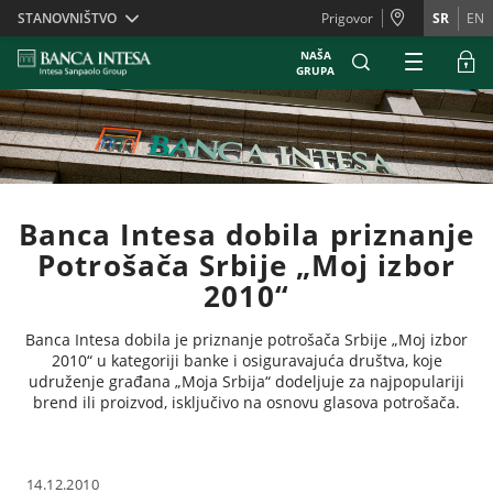
Skiplinks
STANOVNIŠTVO
Prigovor
SR
EN
NAŠA
GRUPA
Banca Intesa dobila priznanje
Potrošača Srbije „Moj izbor
2010“
Banca Intesa dobila je priznanje potrošača Srbije „Moj izbor
2010“ u kategoriji banke i osiguravajuća društva, koje
udruženje građana „Moja Srbija“ dodeljuje za najpopulariji
brend ili proizvod, isključivo na osnovu glasova potrošača.
14.12.2010