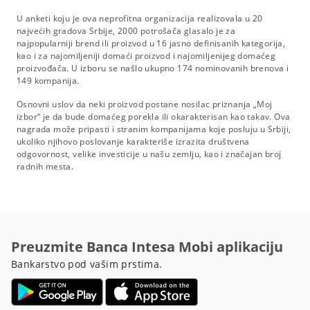
U anketi koju je ova neprofitna organizacija realizovala u 20
najvećih gradova Srbije, 2000 potrošača glasalo je za
najpopularniji brend ili proizvod u 16 jasno definisanih kategorija,
kao i za najomiljeniji domaći proizvod i najomiljenijeg domaćeg
proizvođača. U izboru se našlo ukupno 174 nominovanih brenova i
149 kompanija.
Osnovni uslov da neki proizvod postane nosilac priznanja „Moj
izbor“ je da bude domaćeg porekla ili okarakterisan kao takav. Ova
nagrada može pripasti i stranim kompanijama koje posluju u Srbiji,
ukoliko njihovo poslovanje karakteriše izrazita društvena
odgovornost, velike investicije u našu zemlju, kao i značajan broj
radnih mesta.
Preuzmite Banca Intesa Mobi aplikaciju
Bankarstvo pod vašim prstima.