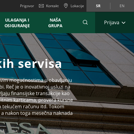
Prigovor
Kontakt
Lokacije
SR
EN
ULAGANJA I
NAŠA
Prijava
OSIGURANJE
GRUPA
ih servisa
novim mogućnostima u obavljanju
. Reč je o inovativnoj usluzi na
jaju finansijske transakcije kao
ditnim karticama, provera kursne
po tekućem računu itd. Tokom
o, a nakon toga mesečna naknada