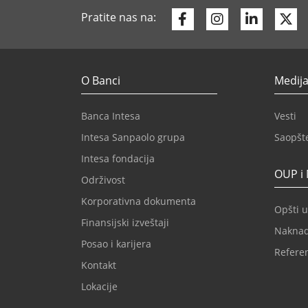
Facebook
Instagram
Linkedi
Tw
Pratite nas na:
O Banci
Medija
Banca Intesa
Vesti
Intesa Sanpaolo grupa
Saopšt
Intesa fondacija
OUP i
Održivost
Korporativna dokumenta
Opšti u
Finansijski izveštaji
Nakna
Posao i karijera
Refere
Kontakt
Lokacije