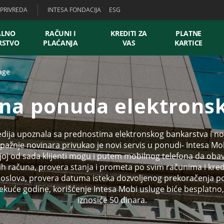
PRIVREDA
INTESA FONDACIJA
ESG
ALNO
RAČUNI I
KREDITI ZA
PLATNE
RSTVO
PLAĆANJA
VAS
KARTICE
age
a ponuda elektronsk
edija upoznala sa prednostima elektronskog bankarstva i 
 pažnje novinara privukao je novi servis u ponudi- Intesa Mobi
joj od sada klijenti mogu i putem mobilnog telefona da obavl
gih računa, provera stanja i prometa po svim računima i kre
h poslova, provera datuma isteka dozvoljenog prekoračenja 
tekuće godine, korišćenje Intesa Mobi usluge biće besplatn
iznosiće 50 dinara.