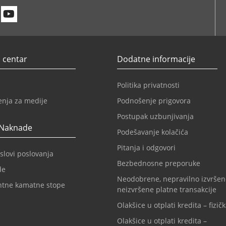
n
itter
Youtube
 centar
Dodatne informacije
Politika privatnosti
enja za medije
Podnošenje prigovora
Postupak uzbunjivanja
 Naknade
Podešavanje kolačića
Pitanja i odgovori
slovi poslovanja
Bezbednosne preporuke
de
Neodobrene, nepravilno izvršen
ntne kamatne stope
neizvršene platne transakcije
Olakšice u otplati kredita – fizičk
Olakšice u otplati kredita –