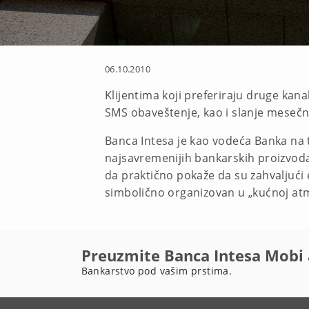
06.10.2010
Klijentima koji preferiraju druge kana
SMS obaveštenje, kao i slanje mesečni
Banca Intesa je kao vodeća Banka na t
najsavremenijih bankarskih proizvoda i
da praktično pokaže da su zahvaljući
simbolično organizovan u „kućnoj atmo
Preuzmite Banca Intesa Mobi 
Bankarstvo pod vašim prstima.