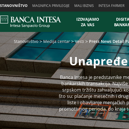
Skiplinks
STANOVNIŠTVO
MAGNIFICA PRIVILEGIJE
MALI BIZNIS
INTESA FARMER
IZDVAJAMO
DIGIT
ZA VAS
BANKA
Stanovništvo
Medija centar
Vesti
Press News Detail P
Unapređen
Banca Intesa je predstavnike m
bankarskih transakcija. Najviše
srpskom tržištu zahvaljujući ko
što su: plaćanje mesečnih i dru
liste i obavljanje menjački
promotivnog perioda, do kraja 