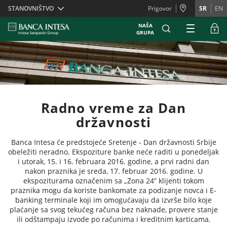
Skiplinks
STANOVNIŠTVO
Prigovor
SR
EN
NAŠA
GRUPA
Radno vreme za Dan
državnosti
Banca Intesa će predstojeće Sretenje - Dan državnosti Srbije
obeležiti neradno. Ekspoziture banke neće raditi u ponedeljak
i utorak, 15. i 16. februara 2016. godine, a prvi radni dan
nakon praznika je sreda, 17. februar 2016. godine. U
ekspoziturama označenim sa „Zona 24” klijenti tokom
praznika mogu da koriste bankomate za podizanje novca i E-
banking terminale koji im omogućavaju da izvrše bilo koje
plaćanje sa svog tekućeg računa bez naknade, provere stanje
ili odštampaju izvode po računima i kreditnim karticama.