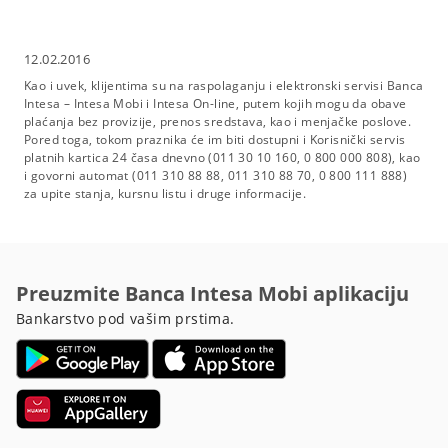
12.02.2016
Kao i uvek, klijentima su na raspolaganju i elektronski servisi Banca
Intesa – Intesa Mobi i Intesa On-line, putem kojih mogu da obave
plaćanja bez provizije, prenos sredstava, kao i menjačke poslove.
Pored toga, tokom praznika će im biti dostupni i Korisnički servis
platnih kartica 24 časa dnevno (011 30 10 160, 0 800 000 808), kao
i govorni automat (011 310 88 88, 011 310 88 70, 0 800 111 888)
za upite stanja, kursnu listu i druge informacije.
Preuzmite Banca Intesa Mobi aplikaciju
Bankarstvo pod vašim prstima.