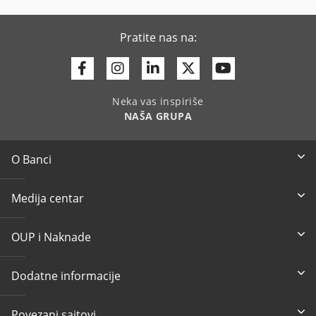
Pratite nas na:
Facebook
Instagram
Linkedin
Twitter
Youtube
Neka vas inspiriše
NAŠA GRUPA
O Banci
Medija centar
OUP i Naknade
Dodatne informacije
Povezani sajtovi