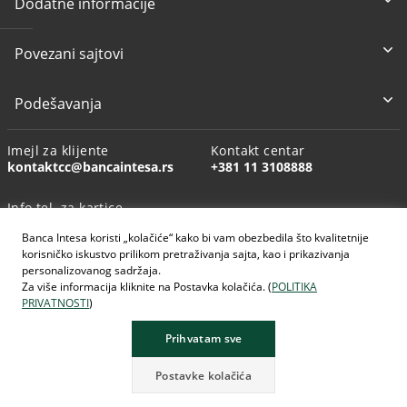
Dodatne informacije
Povezani sajtovi
Podešavanja
Imejl za klijente
Kontakt centar
kontaktcc@bancaintesa.rs
+381 11 3108888
Info tel. za kartice
+381 11 3010160
Banca Intesa koristi „kolačiće“ kako bi vam obezbedila što kvalitetnije
korisničko iskustvo prilikom pretraživanja sajta, kao i prikazivanja
personalizovanog sadržaja.
Za više informacija kliknite na Postavka kolačića. (
POLITIKA
PRIVATNOSTI
)
AI generisane slike
Prihvatam sve
Postavke kolačića