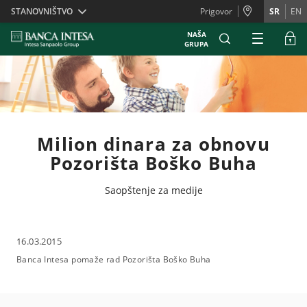
Skiplinks
STANOVNIŠTVO
Prigovor
SR
EN
NAŠA
GRUPA
Milion dinara za obnovu
Pozorišta Boško Buha
Saopštenje za medije
16.03.2015
Banca Intesa pomaže rad Pozorišta Boško Buha