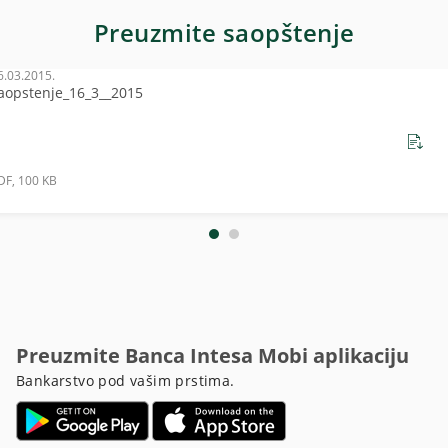
Preuzmite saopštenje
6.03.2015.
aopstenje_16_3__2015
DF, 100 KB
Preuzmite Banca Intesa Mobi aplikaciju
Bankarstvo pod vašim prstima.