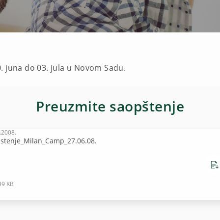
. juna do 03. jula u Novom Sadu.
Preuzmite saopštenje
.2008.
stenje_Milan_Camp_27.06.08.
49 KB