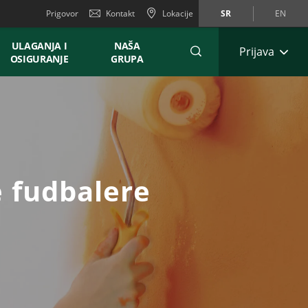
Prigovor
Kontakt
Lokacije
SR
EN
ULAGANJA I
NAŠA
Prijava
OSIGURANJE
GRUPA
e fudbalere