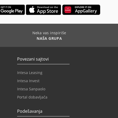
Neka vas inspiriše
NAŠA GRUPA
Povezani sajtovi
Intesa Leasing
Intesa Invest
Intesa Sanpaolo
Portal dobavljača
Podešavanja