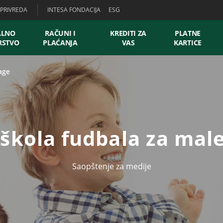
PRIVREDA
INTESA FONDACIJA
ESG
ALNO
RAČUNI I
KREDITI ZA
PLATNE
RSTVO
PLAĆANJA
VAS
KARTICE
age
škola fudbala za mal
Saopštenje za medije