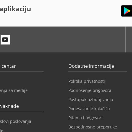
aplikaciju
n
itter
Youtube
 centar
Dodatne informacije
Politika privatnosti
enja za medije
Podnošenje prigovora
Postupak uzbunjivanja
 Naknade
Podešavanje kolačića
Pitanja i odgovori
slovi poslovanja
Bezbednosne preporuke
de