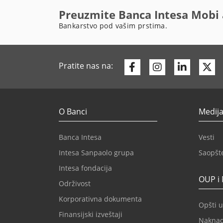
Preuzmite Banca Intesa Mobi 
Bankarstvo pod vašim prstima.
Facebook
Instagram
Linkedi
Tw
Pratite nas na:
O Banci
Medija
Banca Intesa
Vesti
Intesa Sanpaolo grupa
Saopšt
Intesa fondacija
OUP i
Održivost
Korporativna dokumenta
Opšti u
Finansijski izveštaji
Nakna