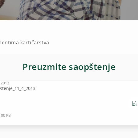
mentima kartičarstva
Preuzmite saopštenje
.2013.
stenje_11_4_2013
100 KB