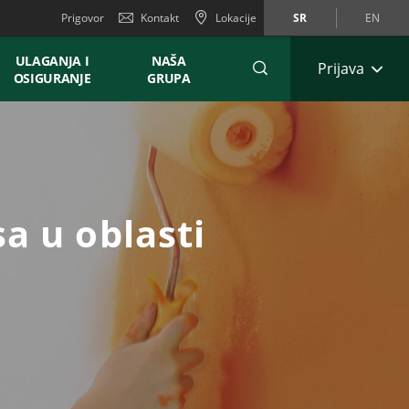
Prigovor
Kontakt
Lokacije
SR
EN
ULAGANJA I
NAŠA
Prijava
OSIGURANJE
GRUPA
a u oblasti