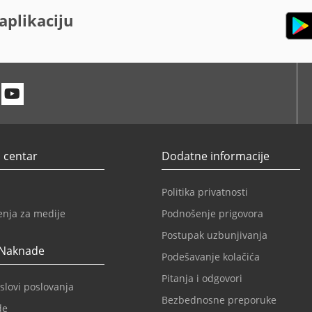
aplikaciju
n
itter
Youtube
 centar
Dodatne informacije
Politika privatnosti
enja za medije
Podnošenje prigovora
Postupak uzbunjivanja
 Naknade
Podešavanje kolačića
Pitanja i odgovori
slovi poslovanja
Bezbednosne preporuke
de