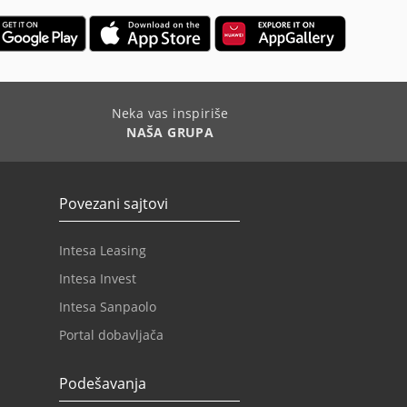
Neka vas inspiriše
NAŠA GRUPA
Povezani sajtovi
Intesa Leasing
Intesa Invest
Intesa Sanpaolo
Portal dobavljača
Podešavanja