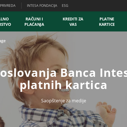
PRIVREDA
INTESA FONDACIJA
ESG
ALNO
RAČUNI I
KREDITI ZA
PLATNE
RSTVO
PLAĆANJA
VAS
KARTICE
age
poslovanja Banca Intes
platnih kartica
Saopštenje za medije