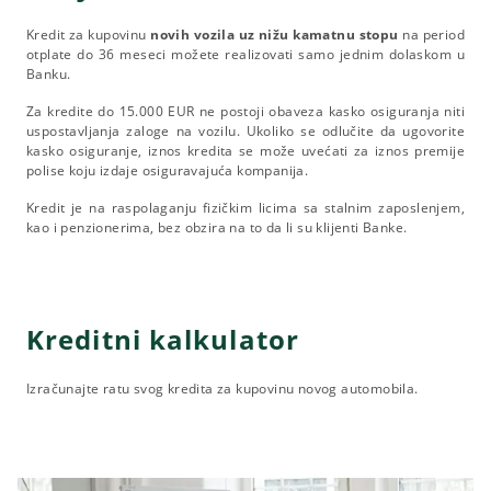
Kredit za kupovinu
novih vozila uz nižu kamatnu stopu
na period
otplate do 36 meseci možete realizovati samo jednim dolaskom u
Banku.
Za kredite do 15.000 EUR ne postoji obaveza kasko osiguranja niti
uspostavljanja zaloge na vozilu. Ukoliko se odlučite da ugovorite
kasko osiguranje, iznos kredita se može uvećati za iznos premije
polise koju izdaje osiguravajuća kompanija.
Kredit je na raspolaganju fizičkim licima sa stalnim zaposlenjem,
kao i penzionerima, bez obzira na to da li su klijenti Banke.
Kreditni kalkulator
Izračunajte ratu svog kredita za kupovinu novog automobila.