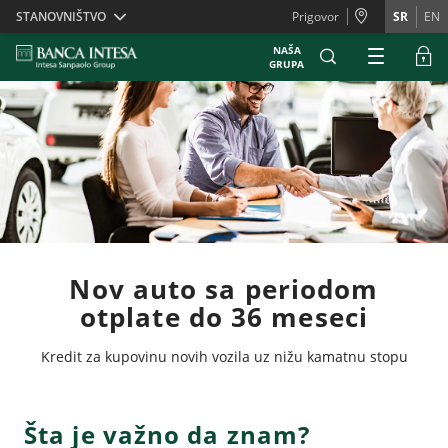
Skiplinks
STANOVNIŠTVO
Prigovor
SR
EN
NAŠA
GRUPA
Nov auto sa periodom
otplate do 36 meseci
Kredit za kupovinu novih vozila uz nižu kamatnu stopu
Šta je važno da znam?