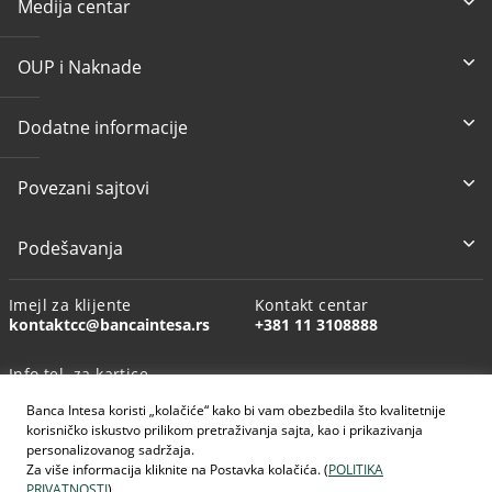
Medija centar
OUP i Naknade
Dodatne informacije
Povezani sajtovi
Podešavanja
Imejl za klijente
Kontakt centar
kontaktcc@bancaintesa.rs
+381 11 3108888
Info tel. za kartice
+381 11 3010160
Banca Intesa koristi „kolačiće“ kako bi vam obezbedila što kvalitetnije
korisničko iskustvo prilikom pretraživanja sajta, kao i prikazivanja
personalizovanog sadržaja.
Za više informacija kliknite na Postavka kolačića. (
POLITIKA
PRIVATNOSTI
)