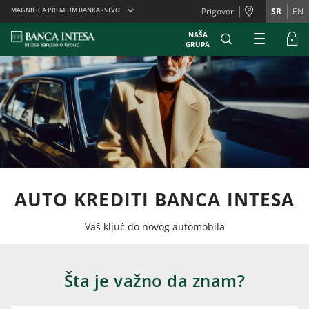
Skiplinks
MAGNIFICA PREMIUM BANKARSTVO
Prigovor
SR
EN
NAŠA
GRUPA
AUTO KREDITI BANCA INTESA
Vaš ključ do novog automobila
Šta je važno da znam?