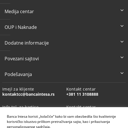
Medija centar
OUP i Naknade
Dodatne informacije
Povezani sajtovi
Podešavanja
Imejl za klijente
Kontakt centar
kontaktcc@bancaintesa.rs
+381 11 3108888
Info tel. za kartice
Kontakt centar
+381 11 3010160
+381113108888
Banca Intesa koristi „kolačiće“ kako bi vam obezbedila što kvalitetnije
korisničko iskustvo prilikom pretraživanja sajta, kao i prikazivanja
personalizovanog sadržaja.