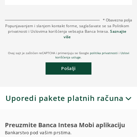
* Obavezna polja
Popunjavanjem i slanjem kontakt forme, saglašavate se sa Politikom
privatnosti i Uslovima korišćenja vebsajta Banca Intesa.
Saznajte
više
Ovaj sajt je zaštićen reCAPTCHA i primenjuju se Google
politika privatnosti
i
Uslovi
korišćenja usluge
.
Pošalji
Uporedi pakete platnih računa
Preuzmite Banca Intesa Mobi aplikaciju
Bankarstvo pod vašim prstima.