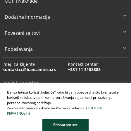
OUP i Naknade
Dodatne informacije
Povezani sajtovi
Podešavanja
Imejl za klijente
Kontakt centar
kontaktcc@bancaintesa.rs
+381 11 3108888
Info tel. za kartice
+381 11 3010160
Banca Intesa koristi „kolačiće“ kako bi vam obezbedila što kvalitetnije
korisničko iskustvo prilikom pretraživanja sajta, kao i prikazivanja
personalizovanog sadržaja.
Za više informacija kliknite na Postavka kolačića. (
POLITIKA
PRIVATNOSTI
)
AI generisane slike
Prihvatam sve