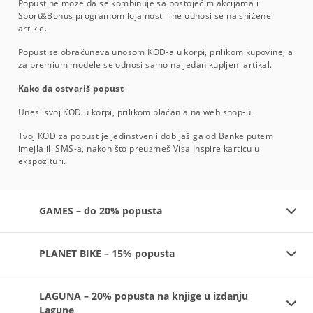
Popust ne moze da se kombinuje sa postojećim akcijama i
Sport&Bonus programom lojalnosti i ne odnosi se na snižene
artikle.
Popust se obračunava unosom KOD-a u korpi, prilikom kupovine, a
za premium modele se odnosi samo na jedan kupljeni artikal.
Kako da ostvariš popust
Unesi svoj KOD u korpi, prilikom plaćanja na web shop-u.
Tvoj KOD za popust je jedinstven i dobijaš ga od Banke putem
imejla ili SMS-a, nakon što preuzmeš Visa Inspire karticu u
ekspozituri.
GAMES – do 20% popusta
PLANET BIKE – 15% popusta
LAGUNA – 20% popusta na knjige u izdanju
Lagune