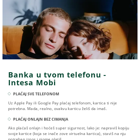
Banka u tvom telefonu -
Intesa Mobi
PLAĆAJ SVE TELEFONOM
Uz Apple Pay ili Google Pay plaćaj telefonom, kartica ti nije
potrebna. Mada, realno, ovakvu karticu želiš da imaš.
PLAĆAJ ONLAJN BEZ CIMANJA
Ako plaćaš onlajn i hoćeš super sigurnost, lako je: napraviš kopiju
svoje kartice (koja se inače zove virtuelna kartica), staviš na nju
potreban iznos i njome platiš.