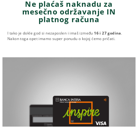
Ne plaćaš naknadu za
mesečno održavanje IN
platnog računa
I tako je dokle god si nezaposlen i imaš između
16 i 27 godina
.
Nakon toga opet imamo super ponudu o kojoj ćemo pričati.