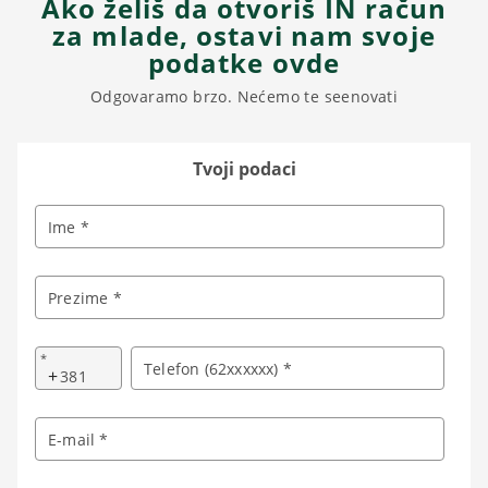
Ako želiš da otvoriš IN račun
za mlade, ostavi nam svoje
podatke ovde
Odgovaramo brzo. Nećemo te seenovati
Tvoji podaci
Ime *
Prezime *
*
Telefon (62xxxxxx) *
+
E-mail *