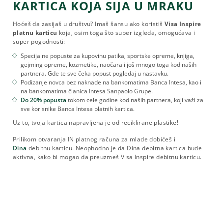
KARTICA KOJA SIJA U MRAKU
Hoćeš da zasijaš u društvu? Imaš šansu ako koristiš
Visa Inspire
platnu karticu
koja, osim toga što super izgleda, omogućava i
super pogodnosti:
Specijalne popuste za kupovinu patika, sportske opreme, knjiga,
gejming opreme, kozmetike, naočara i još mnogo toga kod naših
partnera. Gde te sve čeka popust pogledaj u nastavku.
Podizanje novca bez naknade na bankomatima Banca Intesa, kao i
na bankomatima članica Intesa Sanpaolo Grupe.
Do 20% popusta
tokom cele godine kod naših partnera, koji važi za
sve korisnike Banca Intesa platnih kartica.
Uz to, tvoja kartica napravljena je od reciklirane plastike!
Prilikom otvaranja IN platnog računa za mlade dobićeš i
Dina
debitnu karticu. Neophodno je da Dina debitna kartica bude
aktivna, kako bi mogao da preuzmeš Visa Inspire debitnu karticu.