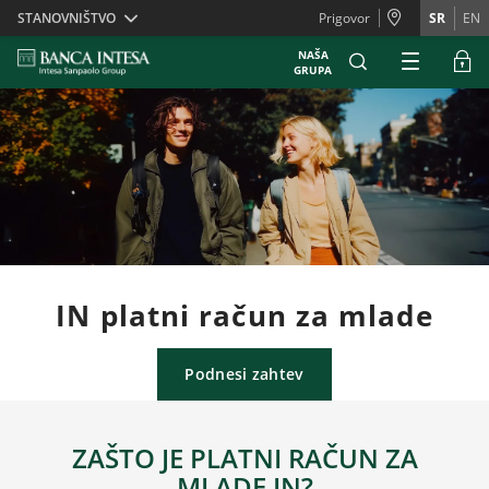
Skiplinks
STANOVNIŠTVO
Prigovor
SR
EN
NAŠA
GRUPA
IN platni račun za mlade
Podnesi zahtev
ZAŠTO JE PLATNI RAČUN ZA
MLADE IN?