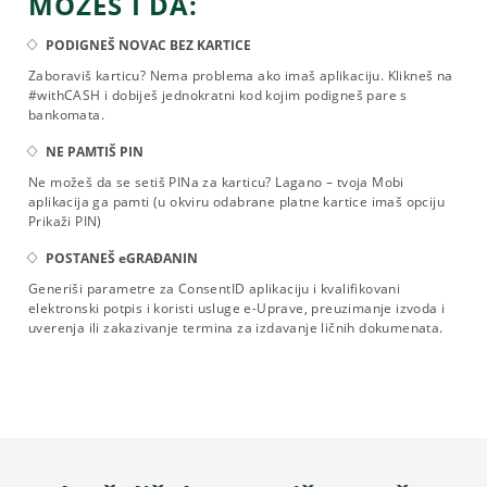
MOŽEŠ I DA:
PODIGNEŠ NOVAC BEZ KARTICE
Zaboraviš karticu? Nema problema ako imaš aplikaciju. Klikneš na
#withCASH i dobiješ jednokratni kod kojim podigneš pare s
bankomata.
NE PAMTIŠ PIN
Ne možeš da se setiš PINa za karticu? Lagano – tvoja Mobi
aplikacija ga pamti (u okviru odabrane platne kartice imaš opciju
Prikaži PIN)
POSTANEŠ eGRAĐANIN
Generiši parametre za ConsentID aplikaciju i kvalifikovani
elektronski potpis i koristi usluge e-Uprave, preuzimanje izvoda i
uverenja ili zakazivanje termina za izdavanje ličnih dokumenata.