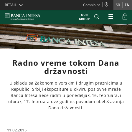
Skiplinks
RETAIL
Complaint
SR
EN
OUR
GROUP
Radno vreme tokom Dana
državnosti
U skladu sa Zakonom o verskim i drugim praznicima u
Republici Srbiji ekspoziture u okviru poslovne mreže
Banca Intesa neće raditi u ponedeljak, 16. februara, i
utorak, 17. februara ove godine, povodom obeležavanja
Dana državnosti.
11.02.2015