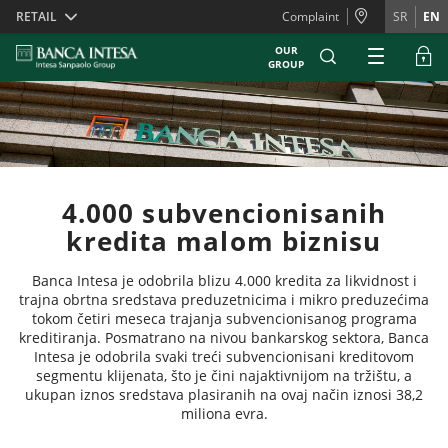
Skiplinks
RETAIL
Complaint
SR
EN
OUR
GROUP
4.000 subvencionisanih
kredita malom biznisu
Banca Intesa je odobrila blizu 4.000 kredita za likvidnost i
trajna obrtna sredstava preduzetnicima i mikro preduzećima
tokom četiri meseca trajanja subvencionisanog programa
kreditiranja. Posmatrano na nivou bankarskog sektora, Banca
Intesa je odobrila svaki treći subvencionisani kreditovom
segmentu klijenata, što je čini najaktivnijom na tržištu, a
ukupan iznos sredstava plasiranih na ovaj način iznosi 38,2
miliona evra.