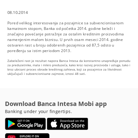
08.10.2014
Pored velikog interesovanja za pozajmice sa subvencionisanom
kamatnom stopom, Banka od početka 2014. godine beleži i
značajno povećanje potražnje za ostalim kreditnim proizvodima
namenjenim malom biznisu. U prvih osam meseci 2014. godine
ostvaren rast u broju odobrenih pozajmica od 87,5 odsto u
poređenju sa istim periodom 2013.
Zabeleženi rast je rezultat napora Banca Intesa da konstantno unapređuje ponudu
za preduzetnike, mala i mikro preduzeća, kako kroz razvoj proizvoda i usluga, tako i
kroz ubrzani proces obrade kreditnog zahteva, koji za pozajmice za likvidnost
uključujući i subvencionisane zajmove, iznosi 48 sati.
Download Banca Intesa Mobi app
Banking under your fingertips.