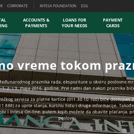
ER
CORPORATE
INTESA FOUNDATION
ESG
TAL
ACCOUNTS &
LOANS FOR
PAYMENT
ING
PAYMENTS
YOUR NEEDS
CARDS
no vreme tokom praz
eđunarodnog praznika rada, ekspoziture u okviru poslovne mrež
 i 1, 2. i 3. maja 2016. godine. Prvi radni dan nakon praznika bić
ničkog servisa za platne kartice (011 30 10 160) biće dostupan 2
11 888) za upite stanja, kursnu listu i druge informacije. Takođe
Mobi i Intesa On-line, putem kojih možete da obavite plaćanja, p
poslove.