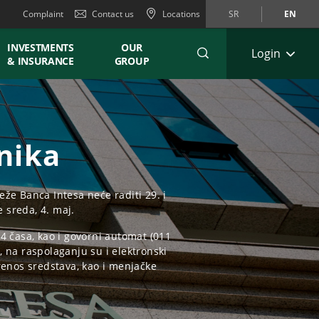
Complaint
Contact us
Locations
SR
EN
INVESTMENTS
OUR
Login
& INSURANCE
GROUP
nika
e Banca Intesa neće raditi 29. i
e sreda, 4. maj.
4 časa, kao i govorni automat (011
, na raspolaganju su i elektronski
renos sredstava, kao i menjačke