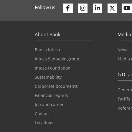
Facebook
Instagram
Linkedin
Twitte
Follow us:
About Bank
Media
Banca Intesa
News
Intesa Sanpaolo group
Media 
Intesa Foundation
GTC an
Sustainability
Corporate documents
Genera
Financial reports
Tariffs
Job and career
Referen
Contact
Locations