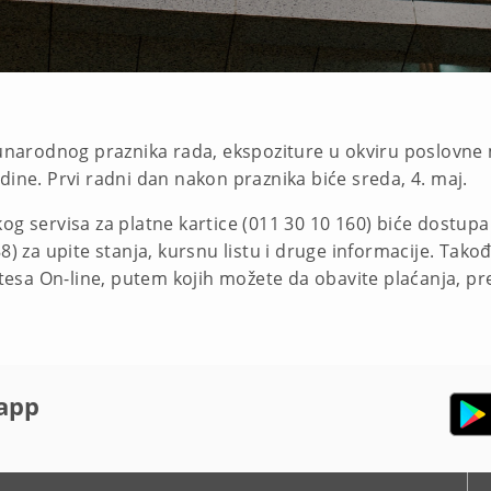
arodnog praznika rada, ekspoziture u okviru poslovne mr
 godine. Prvi radni dan nakon praznika biće sreda, 4. maj.
og servisa za platne kartice (011 30 10 160) biće dostup
8) za upite stanja, kursnu listu i druge informacije. Tako
Intesa On-line, putem kojih možete da obavite plaćanja, p
app