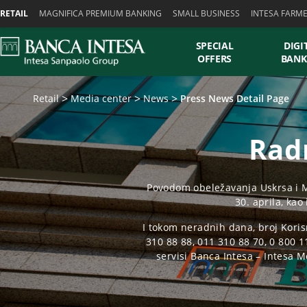
Skiplinks
RETAIL
MAGNIFICA PREMIUM BANKING
SMALL BUSINESS
INTESA FARM
SPECIAL
DIGI
OFFERS
BANK
Retail
Media center
News
Press News Detail Page
Rad
Povodom obeležavanja Uskrsa i M
30. aprila, kao
I tokom neradnih dana, broj Koris
310 88 88, 011 310 88 70, 0 800 1
servisi Banca Intesa – Intesa 