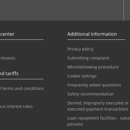
r
Youtube
 center
Additional information
Privacy policy
releases
Submitting complaint
Whistleblowing procedure
d tariffs
Cookie settings
Frequently asked questions
l terms and conditions
Safety recommendation
Denied, improperly executed or
ce interest rates
executed payment transactions
Loan repayment facilities - natu
persons