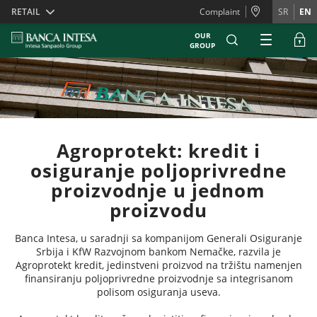
Skiplinks
RETAIL
Complaint
SR
EN
OUR
GROUP
Agroprotekt: kredit i
osiguranje poljoprivredne
proizvodnje u jednom
proizvodu
Banca Intesa, u saradnji sa kompanijom Generali Osiguranje
Srbija i KfW Razvojnom bankom Nemačke, razvila je
Agroprotekt kredit, jedinstveni proizvod na tržištu namenjen
finansiranju poljoprivredne proizvodnje sa integrisanom
polisom osiguranja useva.