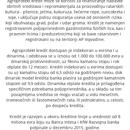
Agroprotekt kredit može se koristiti za finansiranje nabavke
obrtnih sredstava i repromaterijala za proizvodnju ratarskih
kultura - pšenice, ječma, kukuruza, šećerne repe, suncokreta i
soje, i uključuje polisu osiguranja useva od osnovnih rizika
koji obuhvataju grad, požar i udar groma. Kredit je namenjen
registrovanim poljoprivrednim gazdinstvima fizičkih lica, kao i
pravnim licima i preduzetnicima koji se bave ratarstvom i
registrovani su na teritoriji AP Vojvodine.
Agroprotekt kredit dostupan je indeksiran u evrima i u
dinarima, i odobrava se u iznosu od 1.000 do 100.000 evra u
dinarskoj protivvrednosti, uz fiksnu kamatnu stopu i rok
otplate do 12 meseci. Krediti indeksirani u evrima dostupni
su uz kamatnu stopu od 6,5 odsto na godišnjem nivou, dok
dinarski model kredita banka plasira sa godišnjom kamatnom
stopom od 9,9 odsto. Dinamika otplate kredita je prilagođena
specifičnim potrebama poljoprivrednika, a u skladu sa tim
pozajmljena sredstva se mogu vraćati u vidu mesečnih,
tromesečnih ili šestomesečnih rata, ili jednokratno, u celosti,
po dospeću kredita.
Kredit je razvijen u okviru kreditne linije u vrednosti od 8
miliona evra koju su Banca Intesa i KfW Razvojna banka
potpisale u decembru 2015. godine.