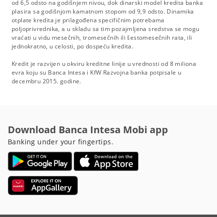
od 6,5 odsto na godišnjem nivou, dok dinarski model kredita banka
plasira sa godišnjom kamatnom stopom od 9,9 odsto. Dinamika
otplate kredita je prilagođena specifičnim potrebama
poljoprivrednika, a u skladu sa tim pozajmljena sredstva se mogu
vraćati u vidu mesečnih, tromesečnih ili šestomesečnih rata, ili
jednokratno, u celosti, po dospeću kredita.
Kredit je razvijen u okviru kreditne linije u vrednosti od 8 miliona
evra koju su Banca Intesa i KfW Razvojna banka potpisale u
decembru 2015. godine.
Download Banca Intesa Mobi app
Banking under your fingertips.