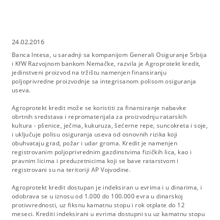
24.02.2016
Banca Intesa, u saradnji sa kompanijom Generali Osiguranje Srbija
i KfW Razvojnom bankom Nemačke, razvila je Agroprotekt kredit,
jedinstveni proizvod na tržištu namenjen finansiranju
poljoprivredne proizvodnje sa integrisanom polisom osiguranja
useva.
Agroprotekt kredit može se koristiti za finansiranje nabavke
obrtnih sredstava i repromaterijala za proizvodnju ratarskih
kultura - pšenice, ječma, kukuruza, šećerne repe, suncokreta i soje,
i uključuje polisu osiguranja useva od osnovnih rizika koji
obuhvataju grad, požar i udar groma. Kredit je namenjen
registrovanim poljoprivrednim gazdinstvima fizičkih lica, kao i
pravnim licima i preduzetnicima koji se bave ratarstvom i
registrovani su na teritoriji AP Vojvodine.
Agroprotekt kredit dostupan je indeksiran u evrima i u dinarima, i
odobrava se u iznosu od 1.000 do 100.000 evra u dinarskoj
protivvrednosti, uz fiksnu kamatnu stopu i rok otplate do 12
meseci. Krediti indeksirani u evrima dostupni su uz kamatnu stopu