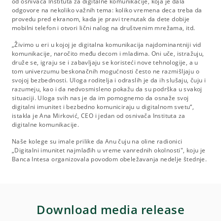
od osnivača Instituta za digitalne komunikacije, koja je dala
odgovore na nekoliko važnih tema: koliko vremena deca treba da
provedu pred ekranom, kada je pravi trenutak da dete dobije
mobilni telefon i otvori lični nalog na društvenim mrežama, itd.
„Živimo u eri u kojoj je digitalna komunikacija najdominantniji vid
komunikacije, naročito među decom i mladima. Oni uče, istražuju,
druže se, igraju se i zabavljaju se koristeći nove tehnologije, a u
tom univerzumu beskonačnih mogućnosti često ne razmišljaju o
svojoj bezbednosti. Uloga roditelja i odraslih je da ih slušaju, čuju i
razumeju, kao i da nedvosmisleno pokažu da su podrška u svakoj
situaciji. Uloga svih nas je da im pomognemo da osnaže svoj
digitalni imunitet i bezbedno komuniciraju u digitalnom svetu“,
istakla je Ana Mirković, CEO i jedan od osnivača Instituta za
digitalne komunikacije.
Naše kolege su imale prilike da Anu čuju na oline radionici
„Digitalni imunitet najmlađih u vreme vanrednih okolnosti", koju je
Banca Intesa organizovala povodom obeležavanja nedelje štednje.
Download media release