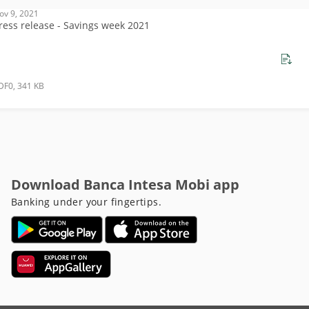
ov 9, 2021
ress release - Savings week 2021
DF0, 341 KB
Download Banca Intesa Mobi app
Banking under your fingertips.