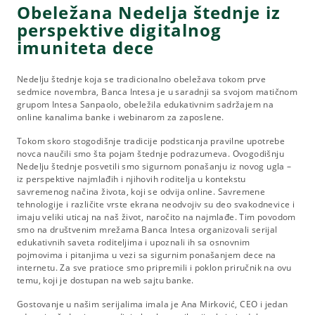
Obeležana Nedelja štednje iz
perspektive digitalnog
imuniteta dece
Nedelju štednje koja se tradicionalno obeležava tokom prve
sedmice novembra, Banca Intesa je u saradnji sa svojom matičnom
grupom Intesa Sanpaolo, obeležila edukativnim sadržajem na
online kanalima banke i webinarom za zaposlene.
Tokom skoro stogodišnje tradicije podsticanja pravilne upotrebe
novca naučili smo šta pojam štednje podrazumeva. Ovogodišnju
Nedelju štednje posvetili smo sigurnom ponašanju iz novog ugla –
iz perspektive najmlađih i njihovih roditelja u kontekstu
savremenog načina života, koji se odvija online. Savremene
tehnologije i različite vrste ekrana neodvojiv su deo svakodnevice i
imaju veliki uticaj na naš život, naročito na najmlađe. Tim povodom
smo na društvenim mrežama Banca Intesa organizovali serijal
edukativnih saveta roditeljima i upoznali ih sa osnovnim
pojmovima i pitanjima u vezi sa sigurnim ponašanjem dece na
internetu. Za sve pratioce smo pripremili i poklon priručnik na ovu
temu, koji je dostupan na web sajtu banke.
Gostovanje u našim serijalima imala je Ana Mirković, CEO i jedan