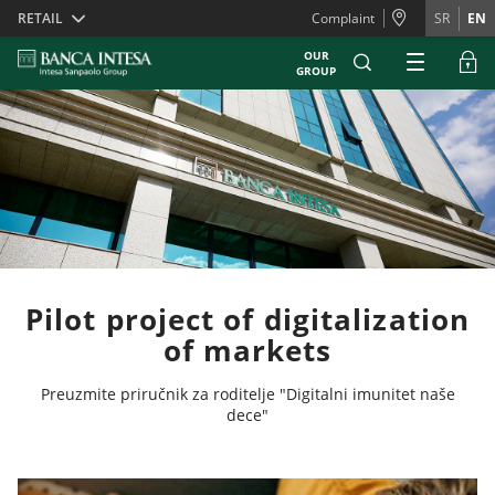
Skiplinks
RETAIL
Complaint
SR
EN
OUR
GROUP
Pilot project of digitalization
of markets
Preuzmite priručnik za roditelje "Digitalni imunitet naše
dece"