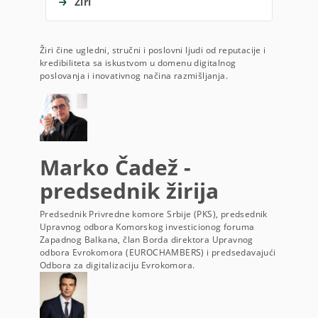
Žiri
Žiri čine ugledni, stručni i poslovni ljudi od reputacije i
kredibiliteta sa iskustvom u domenu digitalnog
poslovanja i inovativnog načina razmišljanja.
Marko Čadež -
predsednik žirija
Predsednik Privredne komore Srbije (PKS), predsednik
Upravnog odbora Komorskog investicionog foruma
Zapadnog Balkana, član Borda direktora Upravnog
odbora Evrokomora (EUROCHAMBERS) i predsedavajući
Odbora za digitalizaciju Evrokomora.