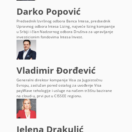
Darko Popović
Predsednik Izvršnog odbora Banca Intesa, predsednik
Upravnog odbora Intesa Lizing, najveće lizing kompanije
u Srbiji i član Nadzornog odbora Društva za upravljanje
investicionim fondovima Intesa Invest.
Vladimir Đorđević
Generalni direktor kompanije Visa za Jugoistočnu
Evropu, zaslužan pored ostalog za uvođenje Visa
payWave tehologije i usluge na našem tržištu bazirane
na cloud-u, prvi put u CISSEE regionu.
Jelena Drakulić