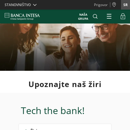
Skiplinks
STANOVNIŠTVO
Prigovor
SR
NAŠA
GRUPA
Upoznajte naš žiri
Tech the bank!