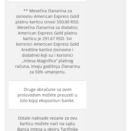
** Mesečna članarina za
osnovnu American Express Gold
platnu karticu iznosi 550,00 RSD.
Mesečna članarina za dodatnu
American Express Gold platnu
karticu je 291,67 RSD. Svi
korisnici American Express Gold
kreditne kartice (osnovne i
dodatne) koji su i korisnici
„Intesa Magnifica“ platnog
računa, imaju godišnju članarinu
za 50% umanjenu.
Druge obračune sa ovim
proizvodom možete preuzeti u
bilo kojoj ekspozituri banke.
Ostale naknade vezane za ovu
karticu možete naći na sajtu
Banca Intesa u okviru Tarifnika