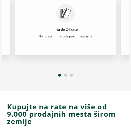
I na do 24 rate
g
Na brojnim prodajnim mestima
B
Kupujte na rate na više od
9.000 prodajnih mesta širom
zemlje