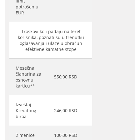
limit
potrošen u
EUR
Troškovi koji padaju na teret
korisnika, poznati su u trenutku
oglašavanja i ulaze u obračun
efektivne kamatne stope
Mesečna
članarina za
550,00 RSD
osnovnu
karticu**
Izveštaj
Kreditnog
246,00 RSD
biroa
2 menice
100,00 RSD