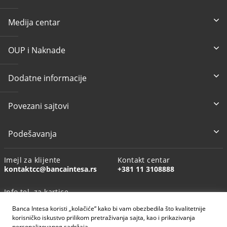
Medija centar
OUP i Naknade
Dodatne informacije
Povezani sajtovi
Podešavanja
Imejl za klijente
Kontakt centar
kontaktcc@bancaintesa.rs
+381 11 3108888
Info tel. za kartice
+381 11 3010160
Banca Intesa koristi „kolačiće“ kako bi vam obezbedila što kvalitetnije
korisničko iskustvo prilikom pretraživanja sajta, kao i prikazivanja
personalizovanog sadržaja.