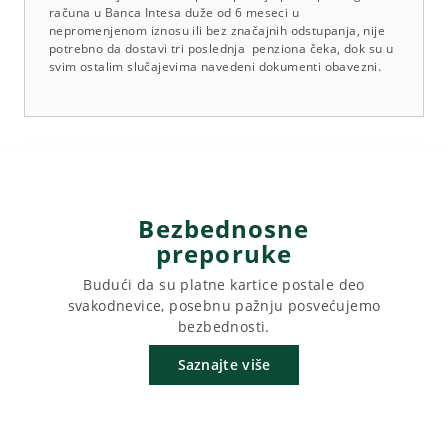
računa u Banca Intesa duže od 6 meseci u
nepromenjenom iznosu ili bez značajnih odstupanja, nije
potrebno da dostavi tri poslednja penziona čeka, dok su u
svim ostalim slučajevima navedeni dokumenti obavezni.
Bezbednosne
preporuke
Budući da su platne kartice postale deo
svakodnevice, posebnu pažnju posvećujemo
bezbednosti.
Saznajte više