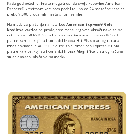
Kada god poželite, imate mogućnost da svoju kupovinu American
Express® kreditnom karticom podelite i na do 24 mesečne rate na
preko 9.000 prodajnih mesta širom zemlje.
Naknada za plaćanje na rate kod
American Express® Gold
kreditne kartice
na prodajnom mestu trgovca obračunava se po
rati i iznosi 50 RSD. Svim korisnicima American Express® Gold
platne kartice, koji su i korisnici
Intesa Hit Plus
platnog računa
iznos naknade je 40 RSD. Svi korisnici American Express® Gold
platne kartice, koji su i korisnici
Intesa Magnifica
platnog računa
su oslobođeni plaćanja naknade.