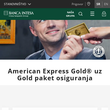
Skiplinks
STANOVNIŠTVO
Prigovor
SR
EN
NAŠA
GRUPA
American Express Gold® uz
Gold paket osiguranja