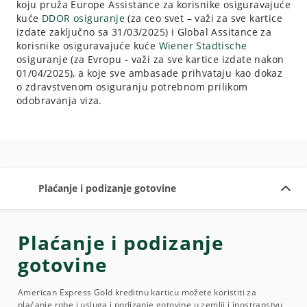
koju pruža Europe Assistance za korisnike osiguravajuće
kuće
DDOR osiguranje
(za ceo svet – važi za sve kartice
izdate zaključno sa 31/03/2025) i Global Assitance za
korisnike osiguravajuće kuće
Wiener Stadtische
osiguranje (za Evropu - važi za sve kartice izdate nakon
01/04/2025), a koje sve ambasade prihvataju kao dokaz
o zdravstvenom osiguranju potrebnom prilikom
odobravanja viza.
Plaćanje i podizanje gotovine
Plaćanje i podizanje
gotovine
American Express Gold kreditnu karticu možete koristiti za
plaćanje robe i usluga i podizanje gotovine u zemlji i inostranstvu