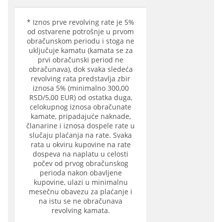
* Iznos prve revolving rate je 5%
od ostvarene potrošnje u prvom
obračunskom periodu i stoga ne
uključuje kamatu (kamata se za
prvi obračunski period ne
obračunava), dok svaka sledeća
revolving rata predstavlja zbir
iznosa 5% (minimalno 300,00
RSD/5,00 EUR) od ostatka duga,
celokupnog iznosa obračunate
kamate, pripadajuće naknade,
članarine i iznosa dospele rate u
slučaju plaćanja na rate. Svaka
rata u okviru kupovine na rate
dospeva na naplatu u celosti
počev od prvog obračunskog
perioda nakon obavljene
kupovine, ulazi u minimalnu
mesečnu obavezu za plaćanje i
na istu se ne obračunava
revolving kamata.