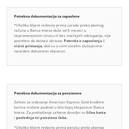
Potrebna dokumentacija za zaposlene
*Ukoliko klijent redovno prima zaradu preko platnog
računa u Banca Intesa duže od 6 meseci u
nepromenjenom iznosu ili bez značajnih odstupanja, nije
potrebno da dostavi obrazac
Potvrda o zaposlenju i
visini primanja
, dok su u svim ostalim slučajevima
navedeni dokumenti obavezni.
Potrebna dokumentacija za penzionere
Zahtev za izdavanje American Express Gold kreditne
kartice možete podneti u bilo kojoj ekspozituri Banca
Intesa. Za podnošenje zahteva dovoljni su
lična karta
i
poslednja tri penziona čeka.
*Ukoliko klijent redovno prima penziju preko platnog