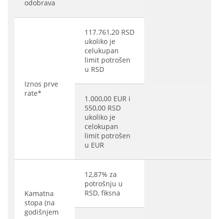
odobrava
117.761,20 RSD
ukoliko je
celukupan
limit potrošen
u RSD
Iznos prve
rate*
1.000,00 EUR i
550,00 RSD
ukoliko je
celokupan
limit potrošen
u EUR
12,87% za
potrošnju u
RSD, fiksna
Kamatna
stopa (na
godišnjem