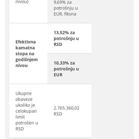
nivou)
9,69% za
potrošnju u
EUR, fiksna
13,52% za
potrošnju u
Efektivna
RSD
kamatna
stopa na
godišnjem
10,33% za
nivou
potrošnju u
EUR
Ukupne
obaveze
ukoliko je
2.765.360,02
celokupan
RSD
limit
potrošen u
RSD