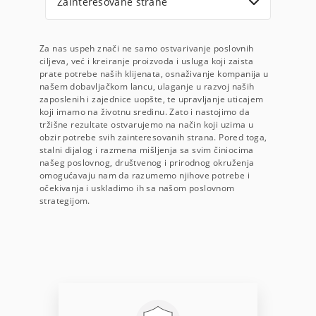
Zainteresovane strane
Za nas uspeh znači ne samo ostvarivanje poslovnih
ciljeva, već i kreiranje proizvoda i usluga koji zaista
prate potrebe naših klijenata, osnaživanje kompanija u
našem dobavljačkom lancu, ulaganje u razvoj naših
zaposlenih i zajednice uopšte, te upravljanje uticajem
koji imamo na životnu sredinu. Zato i nastojimo da
tržišne rezultate ostvarujemo na način koji uzima u
obzir potrebe svih zainteresovanih strana. Pored toga,
stalni dijalog i razmena mišljenja sa svim činiocima
našeg poslovnog, društvenog i prirodnog okruženja
omogućavaju nam da razumemo njihove potrebe i
očekivanja i uskladimo ih sa našom poslovnom
strategijom.