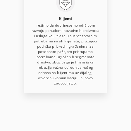
Klijenti
Težimo da doprinesemo održivom
razvoju ponudom inovativnih proizvoda
i usluga koji izlaze u susret stvarnim
potrebama naših klijenata, pružajući
podršku privredi i građanima. Sa
posebnom pažnjom pristupamo
potrebama ugroženih segmenata
društva, zbog čega je finansijska
inkluzija važna odrednica našeg
odnosa sa klijentima uz dijalog,
otvorenu komunikaciju i njihovo
zadovoljstvo.