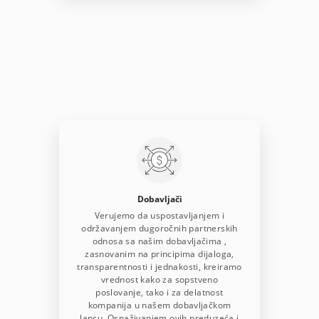
Dobavljači
Verujemo da uspostavljanjem i
održavanjem dugoročnih partnerskih
odnosa sa našim dobavljačima ,
zasnovanim na principima dijaloga,
transparentnosti i jednakosti, kreiramo
vrednost kako za sopstveno
poslovanje, tako i za delatnost
kompanija u našem dobavljačkom
lancu. Osnaživanjem ovih preduzeća i