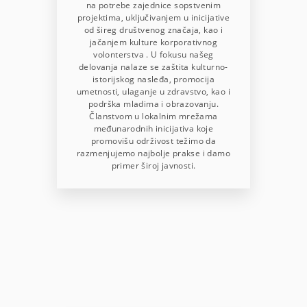
na potrebe zajednice sopstvenim
projektima, uključivanjem u inicijative
od šireg društvenog značaja, kao i
jačanjem kulture korporativnog
volonterstva . U fokusu našeg
delovanja nalaze se zaštita kulturno-
istorijskog nasleđa, promocija
umetnosti, ulaganje u zdravstvo, kao i
podrška mladima i obrazovanju.
Članstvom u lokalnim mrežama
međunarodnih inicijativa koje
promovišu održivost težimo da
razmenjujemo najbolje prakse i damo
primer široj javnosti.