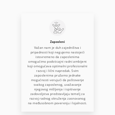
Zaposleni
Važan nam je duh zajedništva i
pripadnosti koji negujemo nastojeći
istovremeno da zaposlenima
omogućimo podsticajni radni ambijent
koji omogućava optimalni profesionalni
razvoj i lični napredak. Svim
zaposlenima pružamo jednake
mogućnosti verujući da poštovanje
svakog zaposlenog, uvažavanje
njegovog mišljenja i ispitivanje
zadovoljstva predstavljaju temelj za
razvoj radnog okruženja zasnovanog
na međusobnom poverenju i lojalnosti.