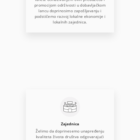
promocijom održivosti u dobavljačkom
lancu doprinosimo zapošljavanju i
podstičemo razvoj lokalne ekonomije i
lokalnih zajednica.
Zajednica
Želimo da doprinesemo unapređenju
kvaliteta života društva odgovarajući