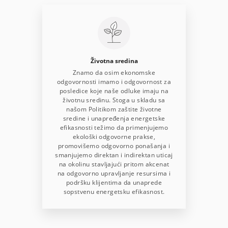
Životna sredina
Znamo da osim ekonomske
odgovornosti imamo i odgovornost za
posledice koje naše odluke imaju na
životnu sredinu. Stoga u skladu sa
našom Politikom zaštite životne
sredine i unapređenja energetske
efikasnosti težimo da primenjujemo
ekološki odgovorne prakse,
promovišemo odgovorno ponašanja i
smanjujemo direktan i indirektan uticaj
na okolinu stavljajući pritom akcenat
na odgovorno upravljanje resursima i
podršku klijentima da unaprede
sopstvenu energetsku efikasnost.