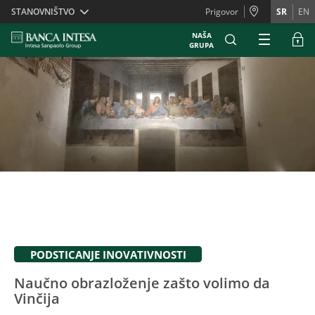
Skiplinks
STANOVNIŠTVO
Prigovor
SR
EN
NAŠA
GRUPA
PODSTICANJE INOVATIVNOSTI
Naučno obrazloženje zašto volimo da
Vinčija