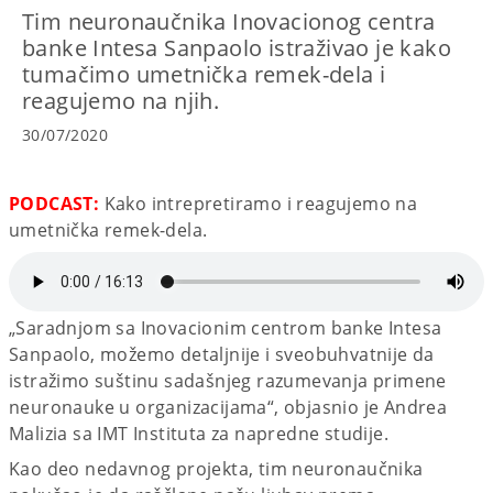
Tim neuronaučnika Inovacionog centra
banke Intesa Sanpaolo istraživao je kako
tumačimo umetnička remek-dela i
reagujemo na njih.
30/07/2020
PODCAST:
Kako intrepretiramo i reagujemo na
umetnička remek-dela.
„Saradnjom sa Inovacionim centrom banke Intesa
Sanpaolo, možemo detaljnije i sveobuhvatnije da
istražimo suštinu sadašnjeg razumevanja primene
neuronauke u organizacijama“, objasnio je Andrea
Malizia sa IMT Instituta za napredne studije.
Kao deo nedavnog projekta, tim neuronaučnika