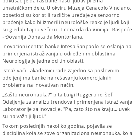
pokušao je da raščlane našu ljubav prema
umetničkom delu. U okviru Muzeja Cenacolo Vinciano,
posetioci su koristili različite uređaje za senzorno
praćenje kako bi izmerili neurološke reakcije ljudi koji
su gledali Tajnu večeru - Leonarda da Vinčija i Raspeće
- Đovanija Donata da Montorfana.
Inovacioni centar banke Intesa Sanpaolo se oslanja na
primenjena istraživanja u određenim oblastima.
Neurologija je jedna od tih oblasti.
Istraživači i akademici rade zajedno sa poslovnim
odeljenjima banke na rešavanju komercijalnih
problema na inovativan način.
„Zašto neuronauka?“ pita Luigi Ruggerone, šef
Odeljenja za analizu trendova i primenjena istraživanja
Laboratorije za inovacije. "Pa, zato što na kraju... uvek
su najvažniji ljudi."
Tokom poslednjih nekoliko godina, pojavila se
disciplina koja se zove organizaciona neuronauka, koja