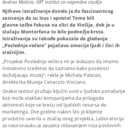
Andrea Malizia, IMT institut za napredne studije
Njihovo istraživanje dovelo je do fascinantnog
saznanja da su Isus i apostol Toma bili
glavne tačke fokusa na slici da Vinčija, dok je u
slučaju Montorfana to bilo podnožje krsta.
Istraživanja su takođe pokazala da gledanje
„Poslednje večere” pojačava emocije ljudi i čini ih
srećnijim.
„Projekat Poslednja večera mi je dokazao da imamo
inovativno sredstvo da saznamo kako posetioci
doživljavaju muzej“, rekla je Michela Palazzo,
direktorka Muzeja Cenacolo Vinciano.
Ovakvi testovi pružaju ključni uvid u ljudsko ponašanje
koji može olakšati kompanijama da prilagode
aktivnosti koje se kreću od ljudskih resursa do
marketinga. Dve godine nakon što je klijente
prvobitno uverila u značaj ovog projekta, Laboratorija
za neuronauku je zauzeta rešavanjem niza poslovnih