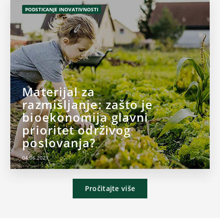
PODSTICANJE INOVATIVNOSTI
Materijal za
razmišljanje: zašto je
bioekonomija glavni
prioritet održivog
poslovanja?
04.06.2021
Pročitajte više