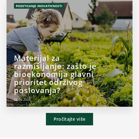
PODSTICANJE INOVATIVNOSTI
Materijal za
razmišljanje: zašto je
bioekonomija glavni
prioritet održivog
poslovanja?
04.06.2021
Pročitajte više