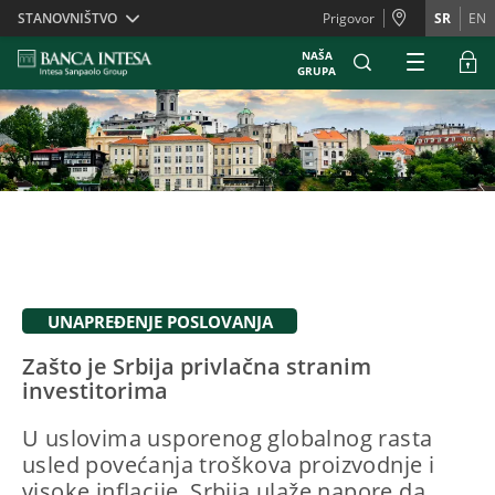
Skiplinks
STANOVNIŠTVO
Prigovor
SR
EN
NAŠA
GRUPA
UNAPREĐENJE POSLOVANJA
Zašto je Srbija privlačna stranim
investitorima
U uslovima usporenog globalnog rasta
usled povećanja troškova proizvodnje i
visoke inflacije, Srbija ulaže napore da