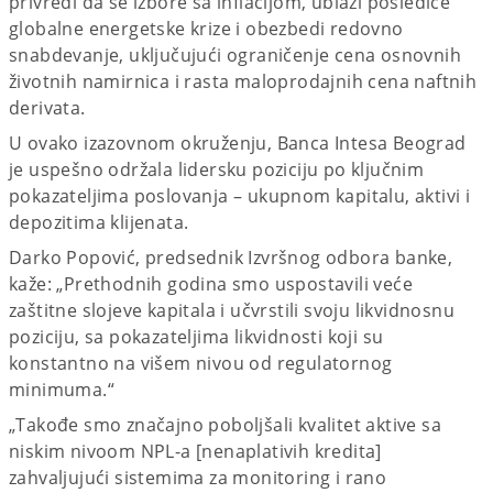
privredi da se izbore sa inflacijom, ublaži posledice
globalne energetske krize i obezbedi redovno
snabdevanje, uključujući ograničenje cena osnovnih
životnih namirnica i rasta maloprodajnih cena naftnih
derivata.
U ovako izazovnom okruženju, Banca Intesa Beograd
je uspešno održala lidersku poziciju po ključnim
pokazateljima poslovanja – ukupnom kapitalu, aktivi i
depozitima klijenata.
Darko Popović, predsednik Izvršnog odbora banke,
kaže: „Prethodnih godina smo uspostavili veće
zaštitne slojeve kapitala i učvrstili svoju likvidnosnu
poziciju, sa pokazateljima likvidnosti koji su
konstantno na višem nivou od regulatornog
minimuma.“
„Takođe smo značajno poboljšali kvalitet aktive sa
niskim nivoom NPL-a [nenaplativih kredita]
zahvaljujući sistemima za monitoring i rano