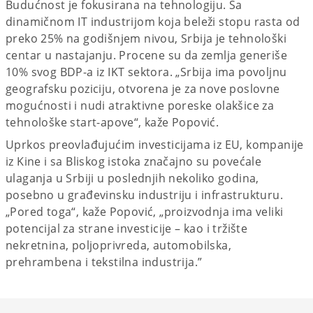
Budućnost je fokusirana na tehnologiju. Sa
dinamičnom IT industrijom koja beleži stopu rasta od
preko 25% na godišnjem nivou, Srbija je tehnološki
centar u nastajanju. Procene su da zemlja generiše
10% svog BDP-a iz IKT sektora. „Srbija ima povoljnu
geografsku poziciju, otvorena je za nove poslovne
mogućnosti i nudi atraktivne poreske olakšice za
tehnološke start-apove“, kaže Popović.
Uprkos preovlađujućim investicijama iz EU, kompanije
iz Kine i sa Bliskog istoka značajno su povećale
ulaganja u Srbiji u poslednjih nekoliko godina,
posebno u građevinsku industriju i infrastrukturu.
„Pored toga“, kaže Popović, „proizvodnja ima veliki
potencijal za strane investicije – kao i tržište
nekretnina, poljoprivreda, automobilska,
prehrambena i tekstilna industrija.”