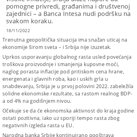
pomogne privredi, građanima i društvenoj
zajednici – a Banca Intesa nudi podršku na
svakom koraku.
18/11/2022
Trenutna geopolitička situacija ima snažan uticaj na
ekonomije širom sveta – i Srbija nije izuzetak.
Uprkos usporavanju globalnog rasta usled povećanja
troškova proizvodnje i smanjenja kupovne moći,
naglog porasta inflacije pod pritiskom cena hrane,
energenata i glavnih roba, kao i uskih grla u
snabdevanju, Srbija je u prvoj polovini 2022. zabeležila
solidne ekonomske rezultate, sa rastom realnog BDP-
a od 4% na godišnjem nivou.
Očekuje se da će ekonomska aktivnost do kraja godine
ostati pozitivna, iako uz sporiji tempo rasta zbog
negativnih izgleda rasta u EU.
Narodna banka Srbije kontinuirano pooštrava