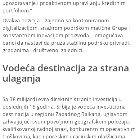
upozoravanje i proaktivnom upravljanju kreditnim
portfoliom.“
Ovakva pozicija – zajedno sa kontinuiranom
digitalizacijom, snažnom podrškom matične Grupe i
konstantnom inovacijom proizvoda – omogućava
banci da nastavi da pruža stabilnu podršku privredi,
građanima i društvenoj zajednici.
Vodeća destinacija za strana
ulaganja
Sa 38 milijardi evra direktnih stranih investicija u
poslednjih 15 godina, Srbija je vodeća investiciona
destinacija u regionu Zapadnog Balkana, uglavnom
zahvaljujući svom povoljnom geografskom položaju,
kvalifikovanoj radnoj snazi, konkurentnim operativnim
troškovima, kao i poreskim i carinskim olakšicama.