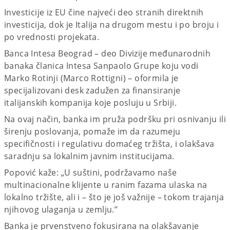
Investicije iz EU čine najveći deo stranih direktnih
investicija, dok je Italija na drugom mestu i po broju i
po vrednosti projekata.
Banca Intesa Beograd – deo Divizije međunarodnih
banaka članica Intesa Sanpaolo Grupe koju vodi
Marko Rotinji (Marco Rottigni) – oformila je
specijalizovani desk zadužen za finansiranje
italijanskih kompanija koje posluju u Srbiji.
Na ovaj način, banka im pruža podršku pri osnivanju ili
širenju poslovanja, pomaže im da razumeju
specifičnosti i regulativu domaćeg tržišta, i olakšava
saradnju sa lokalnim javnim institucijama.
Popović kaže: „U suštini, podržavamo naše
multinacionalne klijente u ranim fazama ulaska na
lokalno tržište, ali i – što je još važnije – tokom trajanja
njihovog ulaganja u zemlju.’’
Banka je prvenstveno fokusirana na olakšavanje