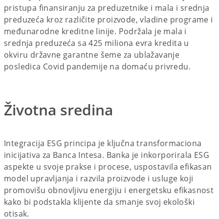
pristupa finansiranju za preduzetnike i mala i srednja
preduzeća kroz različite proizvode, vladine programe i
međunarodne kreditne linije. Podržala je mala i
srednja preduzeća sa 425 miliona evra kredita u
okviru državne garantne šeme za ublažavanje
posledica Covid pandemije na domaću privredu.
Životna sredina
Integracija ESG principa je ključna transformaciona
inicijativa za Banca Intesa. Banka je inkorporirala ESG
aspekte u svoje prakse i procese, uspostavila efikasan
model upravljanja i razvila proizvode i usluge koji
promovišu obnovljivu energiju i energetsku efikasnost
kako bi podstakla klijente da smanje svoj ekološki
otisak.