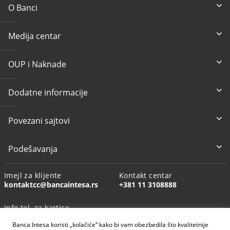
O Banci
Medija centar
OUP i Naknade
Dodatne informacije
Povezani sajtovi
Podešavanja
Imejl za klijente
Kontakt centar
kontaktcc@bancaintesa.rs
+381 11 3108888
Info tel. za kartice
+381 11 3010160
Banca Intesa koristi „kolačiće“ kako bi vam obezbedila što kvalitetnije