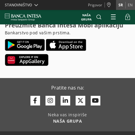
Skiplinks
STANOVNIŠTVO
Prigovor
SR
EN
NAŠA
GRUPA
Preuzmite Banca Intesa Mobi aplikaciju
Bankarstvo pod vašim prstima.
Pratite nas na:
Facebook
Instagram
Linkedin
Twitter
Youtube
Neka vas inspiriše
NAŠA GRUPA