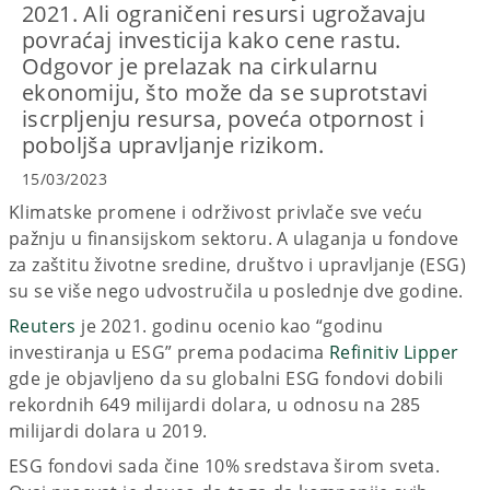
2021. Ali ograničeni resursi ugrožavaju
povraćaj investicija kako cene rastu.
Odgovor je prelazak na cirkularnu
ekonomiju, što može da se suprotstavi
iscrpljenju resursa, poveća otpornost i
poboljša upravljanje rizikom.
15/03/2023
Klimatske promene i održivost privlače sve veću
pažnju u finansijskom sektoru. A ulaganja u fondove
za zaštitu životne sredine, društvo i upravljanje (ESG)
su se više nego udvostručila u poslednje dve godine.
Reuters
je 2021. godinu ocenio kao “godinu
investiranja u ESG” prema podacima
Refinitiv Lipper
gde je objavljeno da su globalni ESG fondovi dobili
rekordnih 649 milijardi dolara, u odnosu na 285
milijardi dolara u 2019.
ESG fondovi sada čine 10% sredstava širom sveta.