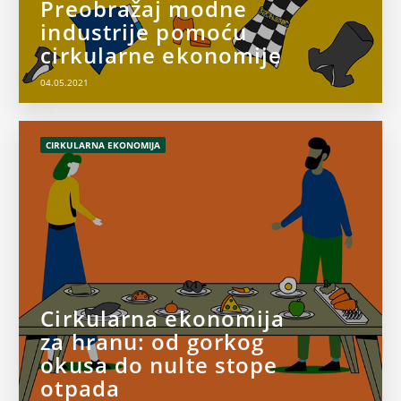
Preobražaj modne
industrije pomoću
cirkularne ekonomije
04.05.2021
CIRKULARNA EKONOMIJA
Cirkularna ekonomija
za hranu: od gorkog
okusa do nulte stope
otpada