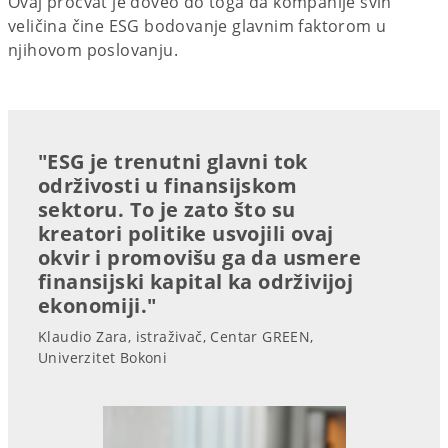
Ovaj procvat je doveo do toga da kompanije svih
veličina čine ESG bodovanje glavnim faktorom u
njihovom poslovanju.
"ESG je trenutni glavni tok
održivosti u finansijskom
sektoru. To je zato što su
kreatori politike usvojili ovaj
okvir i promovišu ga da usmere
finansijski kapital ka održivijoj
ekonomiji."
Klaudio Zara, istraživač, Centar GREEN,
Univerzitet Bokoni