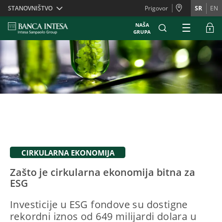
Skiplinks
STANOVNIŠTVO
Prigovor
SR
EN
NAŠA
GRUPA
CIRKULARNA EKONOMIJA
Zašto je cirkularna ekonomija bitna za
ESG
Investicije u ESG fondove su dostigne
rekordni iznos od 649 milijardi dolara u