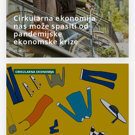
Cirkularna ekonomija
nas može spasiti od
pandemijske
ekonomske krize
20.08.2021
CIRKULARNA EKONOMIJA