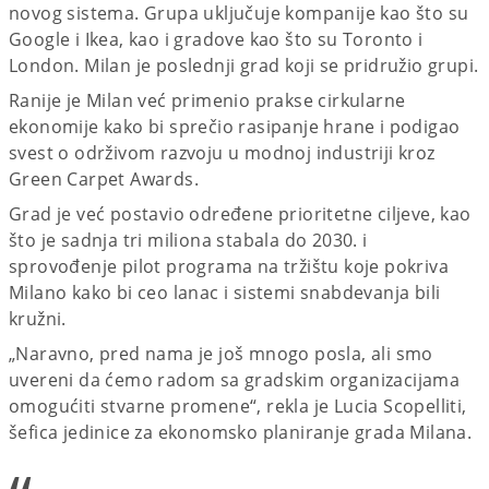
novog sistema. Grupa uključuje kompanije kao što su
Google i Ikea, kao i gradove kao što su Toronto i
London. Milan je poslednji grad koji se pridružio grupi.
Ranije je Milan već primenio prakse cirkularne
ekonomije kako bi sprečio rasipanje hrane i podigao
svest o održivom razvoju u modnoj industriji kroz
Green Carpet Awards.
Grad je već postavio određene prioritetne ciljeve, kao
što je sadnja tri miliona stabala do 2030. i
sprovođenje pilot programa na tržištu koje pokriva
Milano kako bi ceo lanac i sistemi snabdevanja bili
kružni.
„Naravno, pred nama je još mnogo posla, ali smo
uvereni da ćemo radom sa gradskim organizacijama
omogućiti stvarne promene“, rekla je Lucia Scopelliti,
šefica jedinice za ekonomsko planiranje grada Milana.