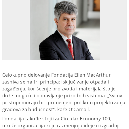
Celokupno delovanje Fondacija Ellen MacArthur
zasniva se na tri principa: isključivanje otpada i
zagađenja, korišćenje proizvoda i materijala što je
duže moguće i obnavljanje prirodnih sistema. „Svi ovi
pristupi moraju biti primenjeni prilikom projektovanja
gradova za budućnost“, kaže O'Carroll.
Fondacija takođe stoji iza Circular Economy 100,
mreže organizacija koje razmenjuju ideje o izgradnji