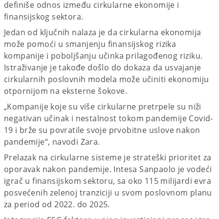
definiše odnos između cirkularne ekonomije i
finansijskog sektora.
Jedan od ključnih nalaza je da cirkularna ekonomija
može pomoći u smanjenju finansijskog rizika
kompanije i poboljšanju učinka prilagođenog riziku.
Istraživanje je takođe došlo do dokaza da usvajanje
cirkularnih poslovnih modela može učiniti ekonomiju
otpornijom na eksterne šokove.
„Kompanije koje su više cirkularne pretrpele su niži
negativan učinak i nestalnost tokom pandemije Covid-
19 i brže su povratile svoje prvobitne uslove nakon
pandemije“, navodi Zara.
Prelazak na cirkularne sisteme je strateški prioritet za
oporavak nakon pandemije. Intesa Sanpaolo je vodeći
igrač u finansijskom sektoru, sa oko 115 milijardi evra
posvećenih zelenoj tranziciji u svom poslovnom planu
za period od 2022. do 2025.