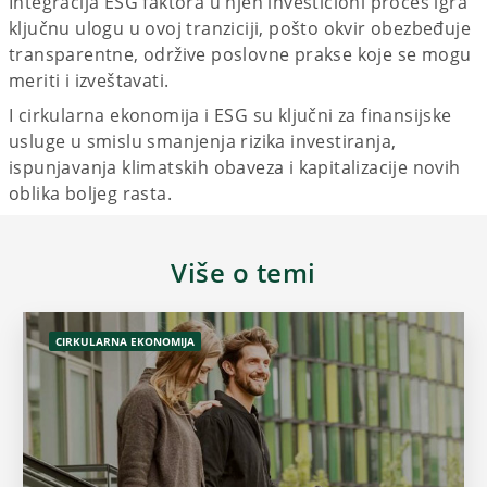
Integracija ESG faktora u njen investicioni proces igra
ključnu ulogu u ovoj tranziciji, pošto okvir obezbeđuje
transparentne, održive poslovne prakse koje se mogu
meriti i izveštavati.
I cirkularna ekonomija i ESG su ključni za finansijske
usluge u smislu smanjenja rizika investiranja,
ispunjavanja klimatskih obaveza i kapitalizacije novih
oblika boljeg rasta.
Više o temi
CIRKULARNA EKONOMIJA