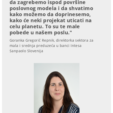
da zagrebemo ispod površine
poslovnog modela i da shvatimo
kako možemo da doprinesemo,
kako će neki projekat uticati na
celu planetu. To su te male
pobede u našem poslu."
Goranka Gregorič Repnik, direktorka sektora za
mala i srednja preduzeća u banci Intesa
Sanpaolo Slovenija