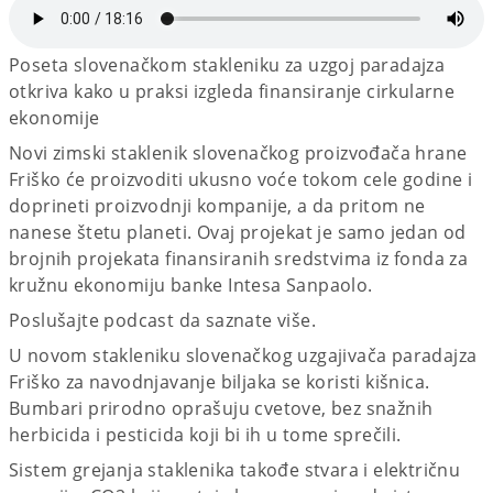
Poseta slovenačkom stakleniku za uzgoj paradajza
otkriva kako u praksi izgleda finansiranje cirkularne
ekonomije
Novi zimski staklenik slovenačkog proizvođača hrane
Friško će proizvoditi ukusno voće tokom cele godine i
doprineti proizvodnji kompanije, a da pritom ne
nanese štetu planeti. Ovaj projekat je samo jedan od
brojnih projekata finansiranih sredstvima iz fonda za
kružnu ekonomiju banke Intesa Sanpaolo.
Poslušajte podcast da saznate više.
U novom stakleniku slovenačkog uzgajivača paradajza
Friško za navodnjavanje biljaka se koristi kišnica.
Bumbari prirodno oprašuju cvetove, bez snažnih
herbicida i pesticida koji bi ih u tome sprečili.
Sistem grejanja staklenika takođe stvara i električnu