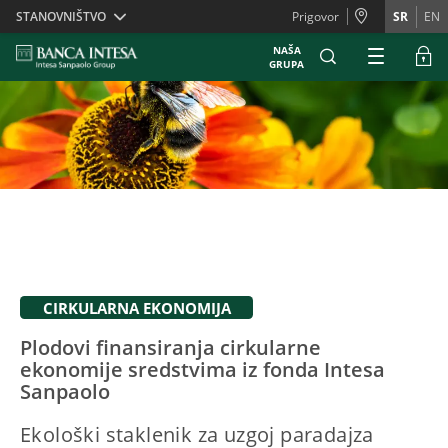
Skiplinks
STANOVNIŠTVO
Prigovor
SR
EN
NAŠA
GRUPA
CIRKULARNA EKONOMIJA
Plodovi finansiranja cirkularne
ekonomije sredstvima iz fonda Intesa
Sanpaolo
Ekološki staklenik za uzgoj paradajza