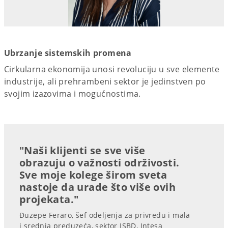
Ubrzanje sistemskih promena
Cirkularna ekonomija unosi revoluciju u sve elemente
industrije, ali prehrambeni sektor je jedinstven po
svojim izazovima i mogućnostima.
"Naši klijenti se sve više
obrazuju o važnosti održivosti.
Sve moje kolege širom sveta
nastoje da urade što više ovih
projekata."
Đuzepe Feraro, šef odeljenja za privredu i mala
i srednja preduzeća, sektor ISBD, Intesa