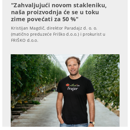
"Zahvaljujući novom stakleniku,
naša proizvodnja će se u toku
zime povećati za 50 %"
Kristijan Magdič, direktor Paradajz d. o. o.
(matično preduzeće Friško d.o.o.) i prokurist u
FRIŠKO d.o.o.