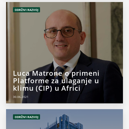
ODRŽIVI RAZVOJ
Luca Matrone o primeni
Platforme za ulaganje u
klimu (CIP) u Africi
30.06.2021
ODRŽIVI RAZVOJ