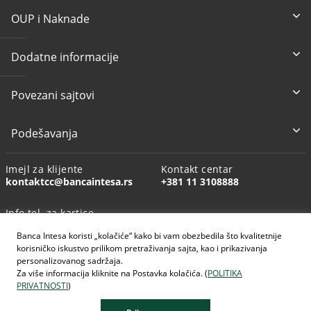
OUP i Naknade
Dodatne informacije
Povezani sajtovi
Podešavanja
Imejl za klijente
Kontakt centar
kontaktcc@bancaintesa.rs
+381 11 3108888
Info tel. za kartice
+381 11 3010160
Banca Intesa koristi „kolačiće“ kako bi vam obezbedila što kvalitetnije
korisničko iskustvo prilikom pretraživanja sajta, kao i prikazivanja
personalizovanog sadržaja.
Za više informacija kliknite na Postavka kolačića. (
POLITIKA
PRIVATNOSTI
)
AI generisane slike