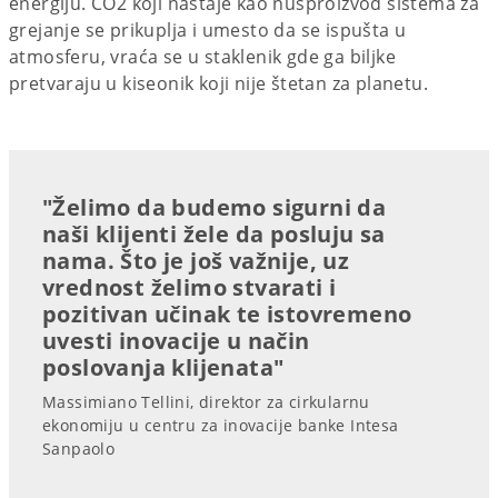
energiju. CO2 koji nastaje kao nusproizvod sistema za
grejanje se prikuplja i umesto da se ispušta u
atmosferu, vraća se u staklenik gde ga biljke
pretvaraju u kiseonik koji nije štetan za planetu.
"Želimo da budemo sigurni da
naši klijenti žele da posluju sa
nama. Što je još važnije, uz
vrednost želimo stvarati i
pozitivan učinak te istovremeno
uvesti inovacije u način
poslovanja klijenata"
Massimiano Tellini, direktor za cirkularnu
ekonomiju u centru za inovacije banke Intesa
Sanpaolo