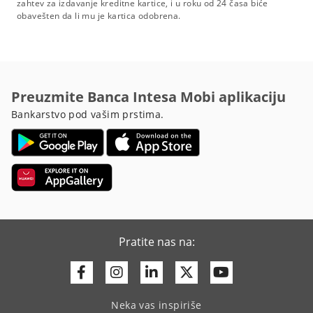
zahtev za izdavanje kreditne kartice, i u roku od 24 časa biće
obavešten da li mu je kartica odobrena.
Preuzmite Banca Intesa Mobi aplikaciju
Bankarstvo pod vašim prstima.
Pratite nas na:
Facebook
Instagram
Linkedin
Twitter
Youtube
Neka vas inspiriše