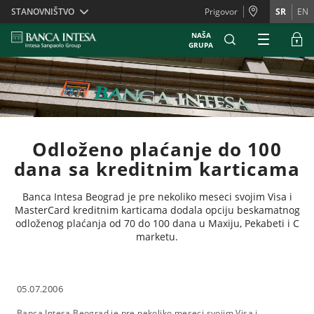
Skiplinks
STANOVNIŠTVO
Prigovor
SR
EN
NAŠA
GRUPA
Odloženo plaćanje do 100
dana sa kreditnim karticama
Banca Intesa Beograd je pre nekoliko meseci svojim Visa i
MasterCard kreditnim karticama dodala opciju beskamatnog
odloženog plaćanja od 70 do 100 dana u Maxiju, Pekabeti i C
marketu.
05.07.2006
Banca Intesa Beograd je pre nekoliko meseci svojim Visa i