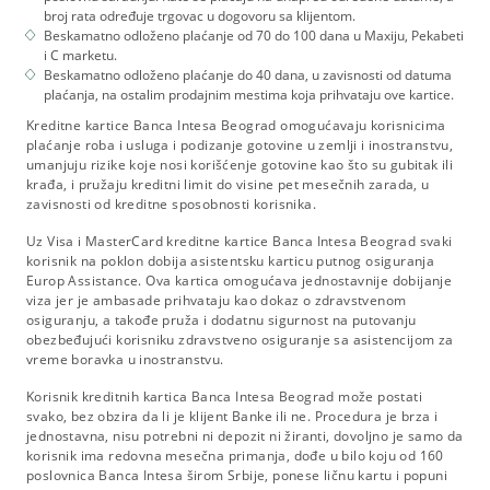
broj rata određuje trgovac u dogovoru sa klijentom.
Beskamatno odloženo plaćanje od 70 do 100 dana u Maxiju, Pekabeti
i C marketu.
Beskamatno odloženo plaćanje do 40 dana, u zavisnosti od datuma
plaćanja, na ostalim prodajnim mestima koja prihvataju ove kartice.
Kreditne kartice Banca Intesa Beograd omogućavaju korisnicima
plaćanje roba i usluga i podizanje gotovine u zemlji i inostranstvu,
umanjuju rizike koje nosi korišćenje gotovine kao što su gubitak ili
krađa, i pružaju kreditni limit do visine pet mesečnih zarada, u
zavisnosti od kreditne sposobnosti korisnika.
Uz Visa i MasterCard kreditne kartice Banca Intesa Beograd svaki
korisnik na poklon dobija asistentsku karticu putnog osiguranja
Europ Assistance. Ova kartica omogućava jednostavnije dobijanje
viza jer je ambasade prihvataju kao dokaz o zdravstvenom
osiguranju, a takođe pruža i dodatnu sigurnost na putovanju
obezbeđujući korisniku zdravstveno osiguranje sa asistencijom za
vreme boravka u inostranstvu.
Korisnik kreditnih kartica Banca Intesa Beograd može postati
svako, bez obzira da li je klijent Banke ili ne. Procedura je brza i
jednostavna, nisu potrebni ni depozit ni žiranti, dovoljno je samo da
korisnik ima redovna mesečna primanja, dođe u bilo koju od 160
poslovnica Banca Intesa širom Srbije, ponese ličnu kartu i popuni