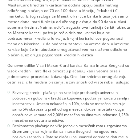
MasterCard kreditnim karticama dodala opciju beskamatnog
odloženog plaćanja od 70 do 100 dana u Maxiju, Pekabeti i C
marketu. Iz tog razloga će Maestro kartice banke Intesa još samo
mesec dana imati funkciju odloženog plaćanja do 90 dana u Maxi
supermarketima. Naime, od 01. avgusta ova funkcija će biti ukinuta
na Maestro kartici, pošto je reč o debitnoj kartici koja ne
podrazumeva kreditnu funkciju. Brojni korisnici ove pogodnosti
treba da iskoriste jul da podnesu zahtev i na vreme dobiju kreditne
kartice koje će im ubuduće omogućavati veoma traženo odloženo
plaćanje, uz druge pogodnosti kreditnih kartica.
Osnovne odlike Visa i MasterCard kartica Banca Intesa Beograd su
visok kreditni limit, fleksibilnost u plaćanju, kao i veoma brza i
jednostavna procedura izdavanja. One korisnicima omogućavaju
četiri različita modela plaćanja, u zavisnosti od vrste roba i usluga:
Revolving kredit – plaćanje na rate koje predstavlja univerzalni
potrošački i gotovinski kredit za kupovinu i podizanje novca u zemlji i
inostranstvu. Umesto nekadašnjih 10%, sada se mesečno izmiruje
samo 5% obaveza iz prethodnog meseca, dok se na ostatak duga
obračunava kamata od 2,00% mesečno na dinarska, odnosno 1,25%
mesečno na devizna sredstva.
Beskamatno plaćanje na više jednakih mesečnih rata u trgovinama
širom zemlje sa kojima Banca Intesa Beograd ima ugovorenu
poslovnu saradnju. Rate se plaćaju na unapred određene datume, a