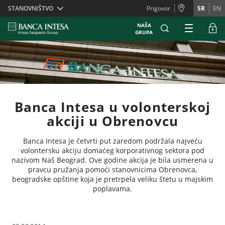
Skiplinks
STANOVNIŠTVO
Prigovor
SR
EN
NAŠA
GRUPA
Banca Intesa u volonterskoj
akciji u Obrenovcu
Banca Intesa je četvrti put zaredom podržala najveću
volontersku akciju domaćeg korporativnog sektora pod
nazivom Naš Beograd. Ove godine akcija je bila usmerena u
pravcu pružanja pomoći stanovnicima Obrenovca,
beogradske opštine koja je pretrpela veliku štetu u majskim
poplavama.