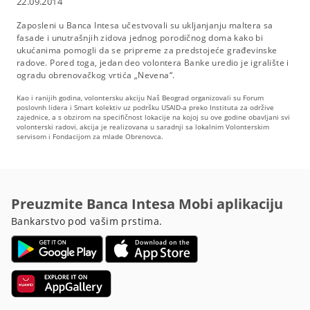
22.09.2014
Zaposleni u Banca Intesa učestvovali su ukljanjanju maltera sa
fasade i unutrašnjih zidova jednog porodičnog doma kako bi
ukućanima pomogli da se pripreme za predstojeće građevinske
radove. Pored toga, jedan deo volontera Banke uredio je igralište i
ogradu obrenovačkog vrtića „Nevena“.
Kao i ranijih godina, volontersku akciju Naš Beograd organizovali su Forum
poslovnh lidera i Smart kolektiv uz podršku USAID-a preko Instituta za održive
zajednice, a s obzirom na specifičnost lokacije na kojoj su ove godine obavljani svi
volonterski radovi, akcija je realizovana u saradnji sa lokalnim Volonterskim
servisom i Fondacijom za mlade Obrenovca.
Preuzmite Banca Intesa Mobi aplikaciju
Bankarstvo pod vašim prstima.