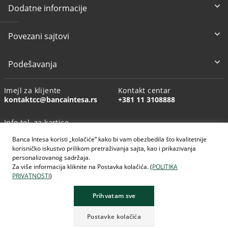
Dodatne informacije
Povezani sajtovi
Podešavanja
Imejl za klijente
Kontakt centar
kontaktcc@bancaintesa.rs
+381 11 3108888
Info tel. za kartice
+381 11 3010160
Banca Intesa koristi „kolačiće“ kako bi vam obezbedila što kvalitetnije
korisničko iskustvo prilikom pretraživanja sajta, kao i prikazivanja
personalizovanog sadržaja.
Za više informacija kliknite na Postavka kolačića. (
POLITIKA
PRIVATNOSTI
)
AI generisane slike
Prihvatam sve
Postavke kolačića