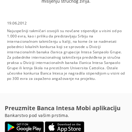
mišljenju stručnog žirija.
19.06.2012
Najuspešniji takmičari osvojili su novčane stipendije u visini od po
1.000 evra, kao i priliku da predstavljaju Srbiju na
internacionalnom takmičenju u Italiji, na kome će se nadmetati
pobednici lokalnih konkursa koji se sprovode u Diviziji
internacionalnih banaka članica grupacije Intesa Sanpaolo Grupe.
Za pobednike internacionalnog takmičenja predviđena je stručna
praksa u Diviziji internacionalnih banaka članica Intesa Sanpaolo
Grupe ili letnja škola na prestižnom Universita Cattolica. Ostale
učesnike konkursa Banca Intesa je nagradila stipendijom u visini od
po 300 evra za zapaženo angažovanje na projektu.
Preuzmite Banca Intesa Mobi aplikaciju
Bankarstvo pod vašim prstima.