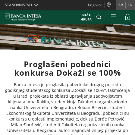
Skiplinks
STANOVNIŠTVO
Prigovor
SR
EN
NAŠA
GRUPA
Proglašeni pobednici
konkursa Dokaži se 100%
Banca Intesa je proglasila pobednike drugog po redu
godišnjeg studentskog konkursa „Dokaži se 100%“, takmičenja
u izradi projekata iz oblasti upravljanja zadovoljstvom
klijenata. Ana Rakita, studentkinja Fakulteta organizacionih
nauka Univerziteta u Beogradu, i Boban Biserčić, student
Ekonomskog fakulteta Univerziteta u Beogradu, pobednici su
konkursa u oblasti implementacije, dok su Đorđe Petrović i
Milan Đorđević, studenti Fakulteta organizacionih nauka
Univerziteta u Beogradu, autori najinovativnijeg projekta po