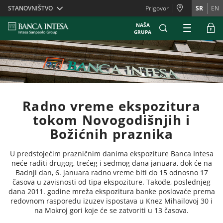
Skiplinks
STANOVNIŠTVO
Prigovor
SR
EN
NAŠA
GRUPA
Radno vreme ekspozitura
tokom Novogodišnjih i
Božićnih praznika
U predstojećim prazničnim danima ekspoziture Banca Intesa
neće raditi drugog, trećeg i sedmog dana januara, dok će na
Badnji dan, 6. januara radno vreme biti do 15 odnosno 17
časova u zavisnosti od tipa ekspoziture. Takođe, poslednjeg
dana 2011. godine mreža ekspozitura banke poslovaće prema
redovnom rasporedu izuzev ispostava u Knez Mihailovoj 30 i
na Mokroj gori koje će se zatvoriti u 13 časova.