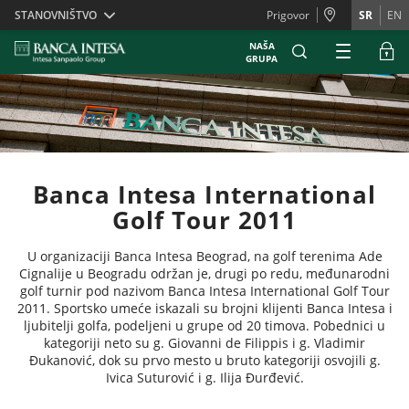
Skiplinks
STANOVNIŠTVO
Prigovor
SR
EN
NAŠA
GRUPA
Banca Intesa International
Golf Tour 2011
U organizaciji Banca Intesa Beograd, na golf terenima Ade
Cignalije u Beogradu održan je, drugi po redu, međunarodni
golf turnir pod nazivom Banca Intesa International Golf Tour
2011. Sportsko umeće iskazali su brojni klijenti Banca Intesa i
ljubitelji golfa, podeljeni u grupe od 20 timova. Pobednici u
kategoriji neto su g. Giovanni de Filippis i g. Vladimir
Đukanović, dok su prvo mesto u bruto kategoriji osvojili g.
Ivica Suturović i g. Ilija Đurđević.