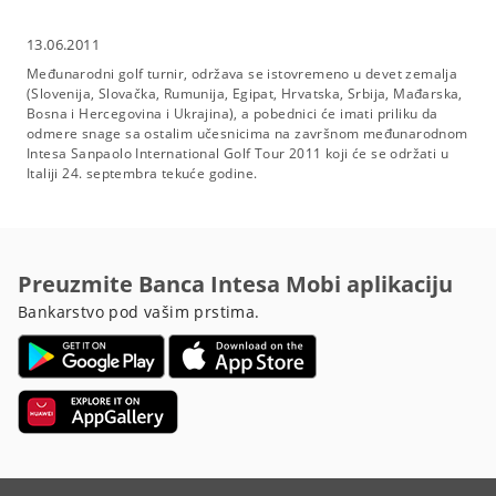
13.06.2011
Međunarodni golf turnir, održava se istovremeno u devet zemalja
(Slovenija, Slovačka, Rumunija, Egipat, Hrvatska, Srbija, Mađarska,
Bosna i Hercegovina i Ukrajina), a pobednici će imati priliku da
odmere snage sa ostalim učesnicima na završnom međunarodnom
Intesa Sanpaolo International Golf Tour 2011 koji će se održati u
Italiji 24. septembra tekuće godine.
Preuzmite Banca Intesa Mobi aplikaciju
Bankarstvo pod vašim prstima.