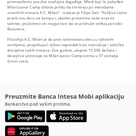
promovišemo ova dva značajna događaja. Mladi koji će pohađati
Milan Junior Camp dobiće priliku da treniraju po metodama
zvaničnih trenera A.C. Milan” - istakao je Filipo Gali. “Pažljivo ćemo
pratiti svu decu na kampu i, ukoliko primetimo neke izrazite
talente, pružićemo im mogućnost da se pridruže velikoj porodici
Rosonera.
Filozofija A.C. Milan je da prati talentovanu decu u njihovim
zemljama, pospešujući njihov napredak kroz instrukcije i taktičke
discipline naših trenera. Ove godine, ukupno 15.000 dečaka i
devojčica učestvuje na Milan Junior Camp-ovima u 37 zemalja
širom sveta.
Preuzmite Banca Intesa Mobi aplikaciju
Bankarstvo pod vašim prstima.