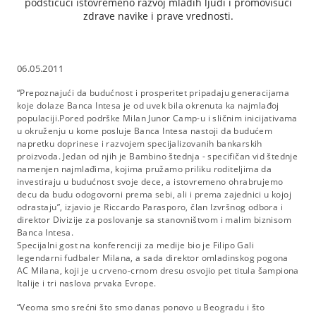
podstičući istovremeno razvoj mladih ljudi i promovišući
zdrave navike i prave vrednosti.
06.05.2011
“Prepoznajući da budućnost i prosperitet pripadaju generacijama
koje dolaze Banca Intesa je od uvek bila okrenuta ka najmlađoj
populaciji.Pored podrške Milan Junor Camp-u i sličnim inicijativama
u okruženju u kome posluje Banca Intesa nastoji da budućem
napretku doprinese i razvojem specijalizovanih bankarskih
proizvoda. Jedan od njih je Bambino štednja - specifičan vid štednje
namenjen najmlađima, kojima pružamo priliku roditeljima da
investiraju u budućnost svoje dece, a istovremeno ohrabrujemo
decu da budu odogovorni prema sebi, ali i prema zajednici u kojoj
odrastaju”, izjavio je Riccardo Parasporo, član Izvršnog odbora i
direktor Divizije za poslovanje sa stanovništvom i malim biznisom
Banca Intesa.
Specijalni gost na konferenciji za medije bio je Filipo Gali
legendarni fudbaler Milana, a sada direktor omladinskog pogona
AC Milana, koji je u crveno-crnom dresu osvojio pet titula šampiona
Italije i tri naslova prvaka Evrope.
“Veoma smo srećni što smo danas ponovo u Beogradu i što