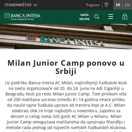
Skiplinks
STANOVNIŠTVO
Prigovor
SR
EN
NAŠA
GRUPA
Milan Junior Camp ponovo u
Srbiji
Uz podršku Banca Intesa AC Milan, najtrofejniji fudbalski klub
na svetu organizovaće od 20. do 24. juna na Adi Ciganliji u
Beogradu šesti po redu Milan Junior Camp. Tom prilikom više
od 200 mališana uzrasta između 8 i 14 godina imaće priliku
da nauče tajne fudbala upravo od trenera koje je A.C. Milan
odabrao, dok će troje najboljih u novembru, zajedno sa
decom iz celog sveta, biti gosti AC Milan u Milanu. Milan
Junior Camp omogućava mališanima da upoznaju filozofiju i
metode rada jednog od najvećih svetskih fudbalskih klubova,