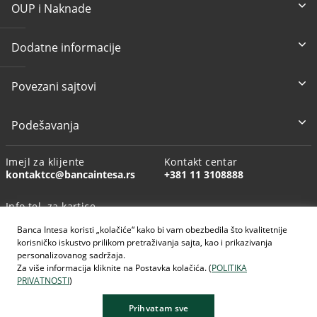
OUP i Naknade
Dodatne informacije
Povezani sajtovi
Podešavanja
Imejl za klijente
Kontakt centar
kontaktcc@bancaintesa.rs
+381 11 3108888
Info tel. za kartice
+381 11 3010160
Banca Intesa koristi „kolačiće“ kako bi vam obezbedila što kvalitetnije
korisničko iskustvo prilikom pretraživanja sajta, kao i prikazivanja
personalizovanog sadržaja.
Za više informacija kliknite na Postavka kolačića. (
POLITIKA
PRIVATNOSTI
)
AI generisane slike
Prihvatam sve