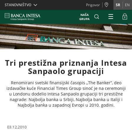
Skiplinks
STANOVNIŠTVO
Prigovor
SR
EN
NAŠA
GRUPA
Tri prestižna priznanja Intesa
Sanpaolo grupaciji
Renomirani svetski finansijski časopis „The Banker“, deo
izdavačke kuće Financial Times Group sinoć je na ceremoniji
u Londonu dodelio Intesa Sanpaolo grupaciji tri prestižne
nagrade: Najbolja banka u Srbiji, Najbolja banka u Italiji i
Najbolja banka u zapadnoj Evropi u 2010. godini.
03.12.2010