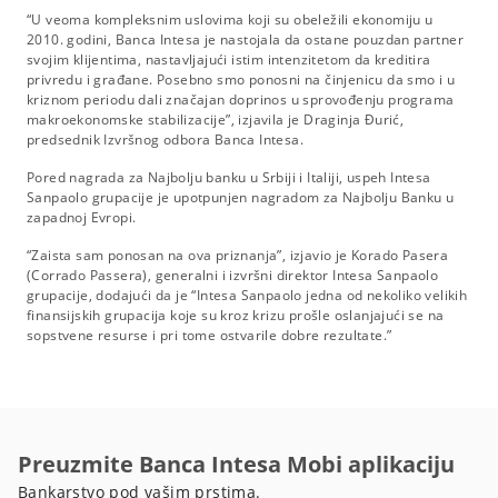
“U veoma kompleksnim uslovima koji su obeležili ekonomiju u
2010. godini, Banca Intesa je nastojala da ostane pouzdan partner
svojim klijentima, nastavljajući istim intenzitetom da kreditira
privredu i građane. Posebno smo ponosni na činjenicu da smo i u
kriznom periodu dali značajan doprinos u sprovođenju programa
makroekonomske stabilizacije”, izjavila je Draginja Đurić,
predsednik Izvršnog odbora Banca Intesa.
Pored nagrada za Najbolju banku u Srbiji i Italiji, uspeh Intesa
Sanpaolo grupacije je upotpunjen nagradom za Najbolju Banku u
zapadnoj Evropi.
“Zaista sam ponosan na ova priznanja”, izjavio je Korado Pasera
(Corrado Passera), generalni i izvršni direktor Intesa Sanpaolo
grupacije, dodajući da je “Intesa Sanpaolo jedna od nekoliko velikih
finansijskih grupacija koje su kroz krizu prošle oslanjajući se na
sopstvene resurse i pri tome ostvarile dobre rezultate.”
Preuzmite Banca Intesa Mobi aplikaciju
Bankarstvo pod vašim prstima.