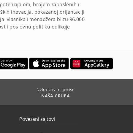
 potencijalom, brojem zaposlenih i
h inovacija, pokazanoj orijentaciji
ja vlasnika i menadžera blizu 96.000
st i poslovnu politiku odlikuje
Neka vas inspiriše
NAŠA GRUPA
Povezani sajtovi