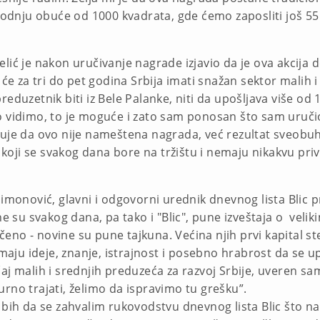
zvodnju obuće od 1000 kvadrata, gde ćemo zaposliti još 55 
ić je nakon uručivanje nagrade izjavio da je ova akcija do
 će za tri do pet godina Srbija imati snažan sektor malih i
duzetnik biti iz Bele Palanke, niti da upošljava više od 10
to vidimo, to je moguće i zato sam ponosan što sam uruč
zuje da ovo nije nameštena nagrada, već rezultat sveobu
 koji se svakog dana bore na tržištu i nemaju nikakvu privil
imonović, glavni i odgovorni urednik dnevnog lista Blic pre
ne su svakog dana, pa tako i "Blic", pune izveštaja o vel
eno - novine su pune tajkuna. Većina njih prvi kapital 
 imaju ideje, znanje, istrajnost i posebno hrabrost da s
j malih i srednjih preduzeća za razvoj Srbije, uveren sam
rno trajati, želimo da ispravimo tu grešku”.
 bih da se zahvalim rukovodstvu dnevnog lista Blic što 