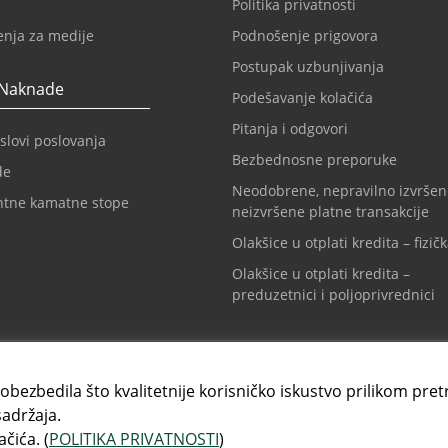
Politika privatnosti
enja za medije
Podnošenje prigovora
Postupak uzbunjivanja
 Naknade
Podešavanje kolačića
Pitanja i odgovori
slovi poslovanja
Bezbednosne preporuke
de
Neodobrene, nepravilno izvršen
ntne kamatne stope
neizvršene platne transakcije
Olakšice u otplati kredita – fizičk
Olakšice u otplati kredita –
preduzetnici i poljoprivrednici
t centar
Info tel. za kartice
1 3108888
+381 11 3010160
 obezbedila što kvalitetnije korisničko iskustvo prilikom pret
sadržaja.
čića. (
POLITIKA PRIVATNOSTI
)