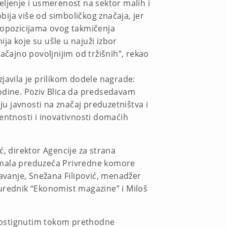
eljenje i usmerenost na sektor malih i
ija više od simboličkog značaja, jer
opozicijama ovog takmičenja
a koje su ušle u najuži izbor
ajno povoljnijim od tržišnih”, rekao
zjavila je prilikom dodele nagrade:
godine. Poziv Blica da predsedavam
ju javnosti na značaj preduzetništva i
entnosti i inovativnosti domaćih
, direktor Agencije za strana
za mala preduzeća Privredne komore
ljavanje, Snežana Filipović, menadžer
i urednik “Ekonomist magazine” i Miloš
, postignutim tokom prethodne