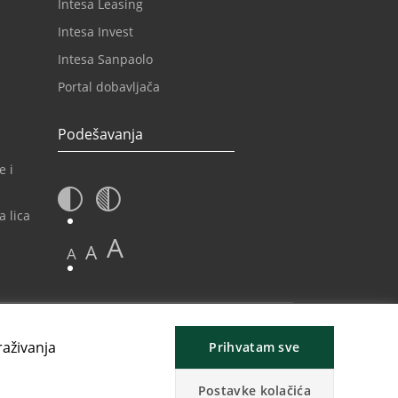
Intesa Leasing
Intesa Invest
Intesa Sanpaolo
Portal dobavljača
Podešavanja
e i
a lica
A
A
A
raživanja
Prihvatam sve
Postavke kolačića