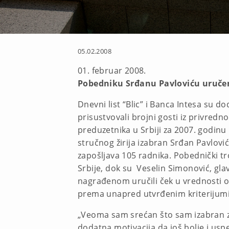
05.02.2008
01. februar 2008.
Pobedniku Srđanu Pavloviću uručen
Dnevni list “Blic” i Banca Intesa su d
prisustvovali brojni gosti iz privredno
preduzetnika u Srbiji za 2007. godinu
stručnog žirija izabran Srđan Pavlovi
zapošljava 105 radnika. Pobednički tr
Srbije, dok su Veselin Simonović, gla
nagrađenom uručili ček u vrednosti o
prema unapred utvrđenim kriterijumim
„Veoma sam srećan što sam izabran za
dodatna motivacija da još bolje i usp