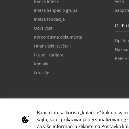
Banca Intesa
Vesti
Intesa Sanpaolo grupa
Saopšt
Intesa fondacija
OUP i
Održivost
Korporativna dokumenta
Opšti u
Finansijski izveštaji
Nakna
Posao i karijera
Refere
Kontakt
Lokacije
Imejl za klijente
Kontak
kontaktcc@bancaintesa.rs
+381 1
Banca Intesa koristi „kolačiće“ kako bi vam
sajta, kao i prikazivanja personalizovanog 
Za više informacija kliknite na Postavka kola