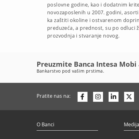
poslovne godine, kao i dodatnim krite
novozaposlenih u 2007. godini, asort
ka zaštiti okoline i ostvarenom dopri
preduzeća, a prednost, su po odluci ži
prozvodnja i stvaranje novog.
Preuzmite Banca Intesa Mobi 
Bankarstvo pod vašim prstima.
Facebook
Instagram
Linkedi
Tw
Pratite nas na:
O Banci
Medija