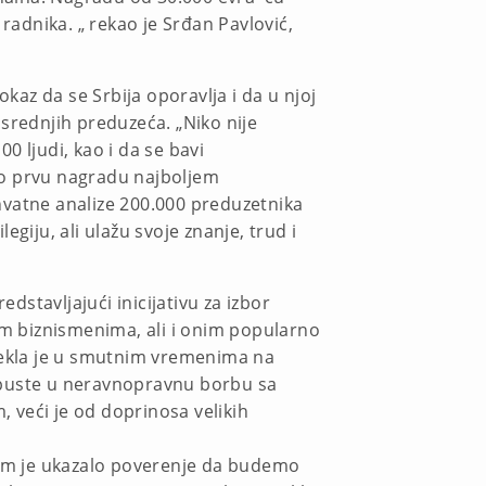
radnika. „ rekao je Srđan Pavlović,
kaz da se Srbija oporavlja i da u njoj
 srednjih preduzeća. „Niko nije
0 ljudi, kao i da se bavi
io prvu nagradu najboljem
hvatne analize 200.000 preduzetnika
egiju, ali ulažu svoje znanje, trud i
dstavljajući inicijativu za izbor
ikim biznismenima, ali i onim popularno
stekla je u smutnim vremenima na
e upuste u neravnopravnu borbu sa
, veći je od doprinosa velikih
nam je ukazalo poverenje da budemo