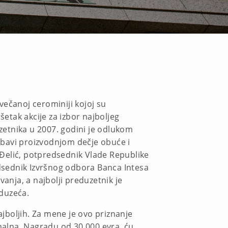
svečanoj cerominiji kojoj su
ršetak akcije za izbor najboljeg
uzetnika u 2007. godini je odlukom
e bavi proizvodnjom dečje obuće i
 Đelić, potpredsednik Vlade Republike
redsednik Izvršnog odbora Banca Intesa
nja, a najbolji preduzetnik je
duzeća.
jboljih. Za mene je ovo priznanje
onalna. Nagradu od 30.000 evra ću