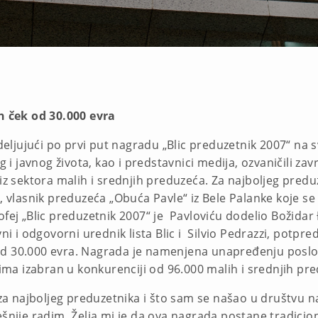
 ček od 30.000 evra
odeljujući po prvi put nagradu „Blic preduzetnik 2007“ na 
g i javnog života, kao i predstavnici medija, ozvaničili zav
 iz sektora malih i srednjih preduzeća. Za najboljeg pred
ć, vlasnik preduzeća „Obuća Pavle“ iz Bele Palanke koje s
ofej „Blic preduzetnik 2007“ je Pavloviću dodelio Božidar
vni i odgovorni urednik lista Blic i Silvio Pedrazzi, potp
d 30.000 evra. Nagrada je namenjena unapređenju poslova
a izabran u konkurenciji od 96.000 malih i srednjih pre
 najboljeg preduzetnika i što sam se našao u društvu na
ešnije radim. Želja mi je da ova nagrada postane tradici