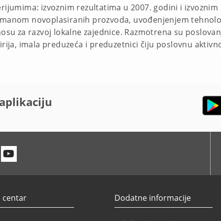
rijumima: izvoznim rezultatima u 2007. godini i izvoznim
imanom novoplasiranih prozvoda, uvođenjenjem tehnološki
nosu za razvoj lokalne zajednice. Razmotrena su poslovan
rija, imala preduzeća i preduzetnici čiju poslovnu aktivno
aplikaciju
n
itter
Youtube
 centar
Dodatne informacije