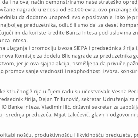
am da i na ovaj način demonstriramo naše strateško opred
včane nagrade u iznosu od 30.000 evra, ovo priznanje dob
niku da dodatno unapredi svoje poslovanje. Iako je pr
ajboljeg preduzetnika, odlučili smo da za deset kompanij
ći im da koriste kredite Banca Intesa pod uslovima znač
Banca Intesa.
na ulaganja i promociju izvoza SIEPA i predsednica žirija i
lanova Komisije za dodelu Blic nagrade za preduzetnika 
tvom, jer je ova sjajna akcija, osmišljena da privuče pažn
vno promovisanje vrednosti i neophodnosti izvoza, konkur
 stručnog žirija u čijem radu su učestvovali: Vesna Perić
predsednik žirija, Dejan Trifunović, sekretar Udruženja 
g IO Banke Inteza, Vladimir Ilić, državni sekretar za zapoš
a i srednja preduzeća, Mijat Lakićević, glavni i odgovorn
 profitabilnošću, produktivnošću i likvidnošću preduzeća