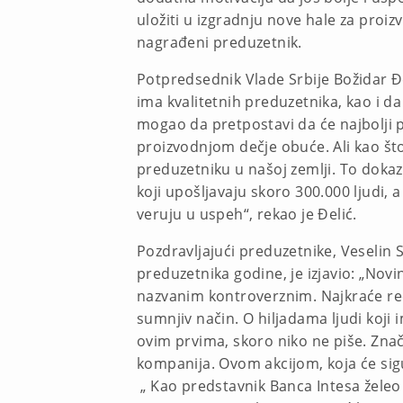
uložiti u izgradnju nove hale za proi
nagrađeni preduzetnik.
Potpredsednik Vlade Srbije Božidar Đel
ima kvalitetnih preduzetnika, kao i da
mogao da pretpostavi da će najbolji pre
proizvodnjom dečje obuće. Ali kao š
preduzetniku u našoj zemlji. To doka
koji upošljavaju skoro 300.000 ljudi, a
veruju u uspeh“, rekao je Đelić.
Pozdravljajući preduzetnike, Veselin S
preduzetnika godine, je izjavio: „Novi
nazvanim kontroverznim. Najkraće reč
sumnjiv način. O hiljadama ljudi koji
ovim prvima, skoro niko ne piše. Znača
kompanija. Ovom akcijom, koja će sigu
„ Kao predstavnik Banca Intesa želeo