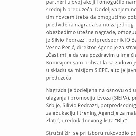
partneri u ovoj akciji i omogućilo n
srednjih preduzeća. Dodeljivanjem no
tim novcem treba da omogućimo pobed
predviđena nagrada samo za jednog, n
obezbedimo utešne nagrade, omogućuju
je Silvio Pedrazzi, potpredsednik IO 
Vesna Perić, direktor Agencije za stra
„Čast mi je da vas pozdravim u ime č
Komisijom sam prihvatila sa zadovoljs
u skladu sa misijom SIEPE, a to je ja
preduzeća.
Nagrada je dodeljena na osnovu odluke
ulaganja i promociju izvoza (SIEPA), 
Srbije, Silivio Pedrazzi, potpredsedni
za edukaciju i trening Agencije za mal
Zlatić, urednik dnevnog lista “Blic”.
Stručni žiri se pri izboru rukovodio