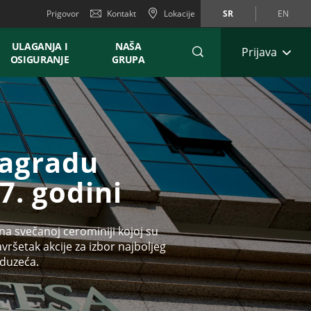
Prigovor
Kontakt
Lokacije
SR
EN
ULAGANJA I
NAŠA
Prijava
OSIGURANJE
GRUPA
nagradu
7. godini
 na svečanoj cerominiji kojoj su
avršetak akcije za izbor najboljeg
eduzeća.