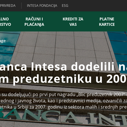
PRIVREDA
INTESA FONDACIJA
ESG
ALNO
RAČUNI I
KREDITI ZA
PLATNE
RSTVO
PLAĆANJA
VAS
KARTICE
age
 Banca Intesa dodelili 
m preduzetniku u 200
sa su dodeljujući po prvi put nagradu „Blic preduzetnik 2007“
vrednog i javnog života, kao i predstavnici medija, ozvaničili z
tnika u Srbiji za 2007. godinu iz sektora malih i srednjih pr