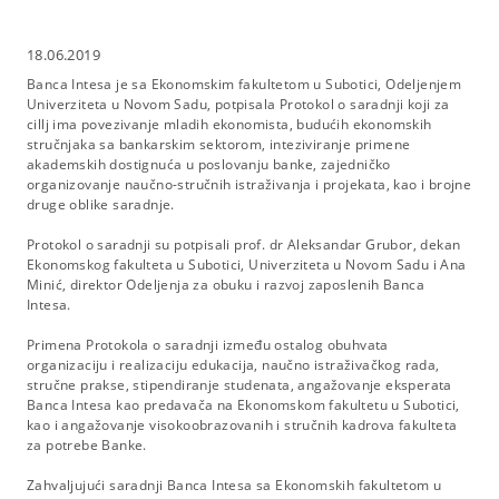
18.06.2019
Banca Intesa je sa Ekonomskim fakultetom u Subotici, Odeljenjem
Univerziteta u Novom Sadu, potpisala Protokol o saradnji koji za
cillj ima povezivanje mladih ekonomista, budućih ekonomskih
stručnjaka sa bankarskim sektorom, inteziviranje primene
akademskih dostignuća u poslovanju banke, zajedničko
organizovanje naučno-stručnih istraživanja i projekata, kao i brojne
druge oblike saradnje.
Protokol o saradnji su potpisali prof. dr Aleksandar Grubor, dekan
Ekonomskog fakulteta u Subotici, Univerziteta u Novom Sadu i Ana
Minić, direktor Odeljenja za obuku i razvoj zaposlenih Banca
Intesa.
Primena Protokola o saradnji između ostalog obuhvata
organizaciju i realizaciju edukacija, naučno istraživačkog rada,
stručne prakse, stipendiranje studenata, angažovanje eksperata
Banca Intesa kao predavača na Ekonomskom fakultetu u Subotici,
kao i angažovanje visokoobrazovanih i stručnih kadrova fakulteta
za potrebe Banke.
Zahvaljujući saradnji Banca Intesa sa Ekonomskih fakultetom u