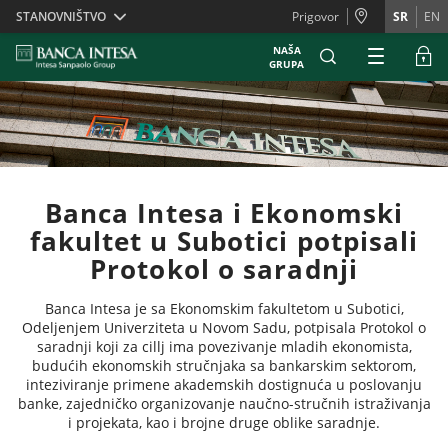
Skiplinks
STANOVNIŠTVO
Prigovor
SR
EN
NAŠA
GRUPA
Banca Intesa i Ekonomski
fakultet u Subotici potpisali
Protokol o saradnji
Banca Intesa je sa Ekonomskim fakultetom u Subotici,
Odeljenjem Univerziteta u Novom Sadu, potpisala Protokol o
saradnji koji za cillj ima povezivanje mladih ekonomista,
budućih ekonomskih stručnjaka sa bankarskim sektorom,
inteziviranje primene akademskih dostignuća u poslovanju
banke, zajedničko organizovanje naučno-stručnih istraživanja
i projekata, kao i brojne druge oblike saradnje.