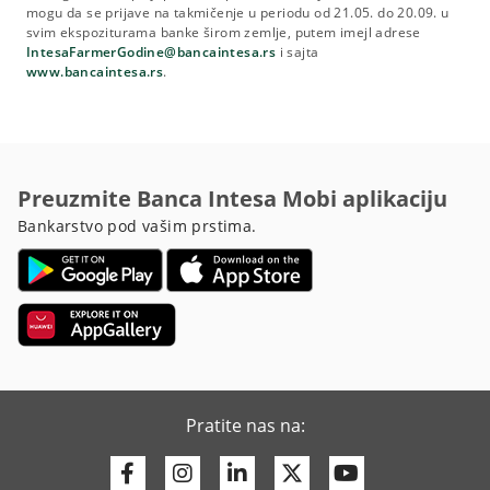
mogu da se prijave na takmičenje u periodu od 21.05. do 20.09. u
svim ekspoziturama banke širom zemlje, putem imejl adrese
IntesaFarmerGodine@bancaintesa.rs
i sajta
www.bancaintesa.rs
.
Preuzmite Banca Intesa Mobi aplikaciju
Bankarstvo pod vašim prstima.
Pratite nas na:
Facebook
Instagram
Linkedin
Twitter
Youtube