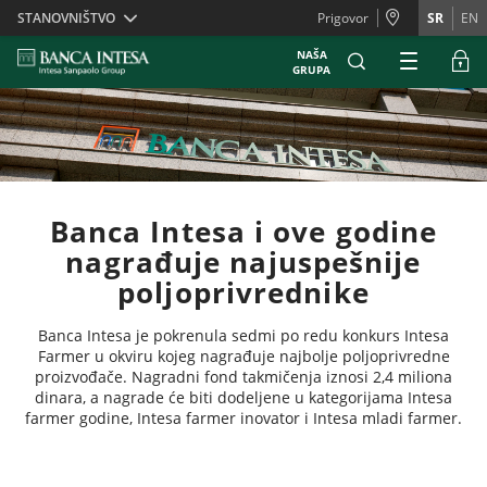
Skiplinks
STANOVNIŠTVO
Prigovor
SR
EN
NAŠA
GRUPA
Banca Intesa i ove godine
nagrađuje najuspešnije
poljoprivrednike
Banca Intesa je pokrenula sedmi po redu konkurs Intesa
Farmer u okviru kojeg nagrađuje najbolje poljoprivredne
proizvođače. Nagradni fond takmičenja iznosi 2,4 miliona
dinara, a nagrade će biti dodeljene u kategorijama Intesa
farmer godine, Intesa farmer inovator i Intesa mladi farmer.