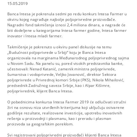
15.05.2019
Banca Intesa je pokrenula sedmi po redu konkurs Intesa Farmer u
okviru kojeg nagrađuje najbolje poljoprivredne proizvođače.
Nagradni fond takmičenja iznosi 2,4 miliona dinara, a nagrade će
biti dodeljene u kategorijama Intesa farmer godine, Intesa farmer
inovator i Intesa mladi farmer.
Takmičenje je pokrenuto u okviru panel diskusije na temu
„Budućnost poljoprivrede u Srbiji“ koju je Banca Intesa
organizovala na marginama Međunarodnog poljoprivrednog sajma
u Novom Sadu. Na panelu su, pored visokih predstavnika banke,
učestvovali: Nenad Katanić, zamenik ministra poljoprivrede,
šumarstva i vodoprivrede, Veljko Jovanović, direktor Sektora
poljoprivrede u Privrednoj komori Srbije (PKS), Nikola Mihailović,
predsednik Zadružnog saveza Srbije, kao i Alpar Kišimre,
poljoprivrednik, klijent Banca Intesa.
O pobednicima konkursa Intesa Farmer 2019 će odlučivati stručni
žiri na osnovu niza utvrđenih kriterijuma koji uključuju ostvarene
godišnje rezultate, realizovane investicije, upotrebu inovativnih
rešenja u proizvodnji i plasmanu, kao i preradu i plasman
proizvoda sa geografskim poreklom.
Svi registrovani poljoprivredni proizvođači klijenti Banca Intesa