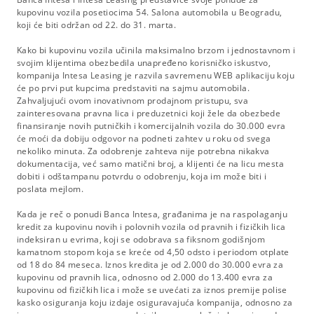
kupovinu vozila posetiocima 54. Salona automobila u Beogradu,
koji će biti održan od 22. do 31. marta.
Kako bi kupovinu vozila učinila maksimalno brzom i jednostavnom i
svojim klijentima obezbedila unapređeno korisničko iskustvo,
kompanija Intesa Leasing je razvila savremenu WEB aplikaciju koju
će po prvi put kupcima predstaviti na sajmu automobila.
Zahvaljujući ovom inovativnom prodajnom pristupu, sva
zainteresovana pravna lica i preduzetnici koji žele da obezbede
finansiranje novih putničkih i komercijalnih vozila do 30.000 evra
će moći da dobiju odgovor na podneti zahtev u roku od svega
nekoliko minuta. Za odobrenje zahteva nije potrebna nikakva
dokumentacija, već samo matični broj, a klijenti će na licu mesta
dobiti i odštampanu potvrdu o odobrenju, koja im može biti i
poslata mejlom.
Kada je reč o ponudi Banca Intesa, građanima je na raspolaganju
kredit za kupovinu novih i polovnih vozila od pravnih i fizičkih lica
indeksiran u evrima, koji se odobrava sa fiksnom godišnjom
kamatnom stopom koja se kreće od 4,50 odsto i periodom otplate
od 18 do 84 meseca. Iznos kredita je od 2.000 do 30.000 evra za
kupovinu od pravnih lica, odnosno od 2.000 do 13.400 evra za
kupovinu od fizičkih lica i može se uvećati za iznos premije polise
kasko osiguranja koju izdaje osiguravajuća kompanija, odnosno za