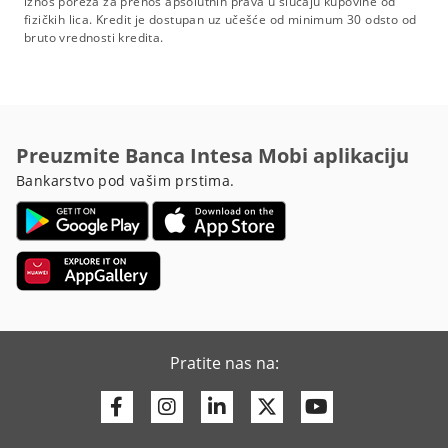
iznos poreza za prenos apsolutnih prava u slučaju kupovine od
fizičkih lica. Kredit je dostupan uz učešće od minimum 30 odsto od
bruto vrednosti kredita.
Preuzmite Banca Intesa Mobi aplikaciju
Bankarstvo pod vašim prstima.
Pratite nas na:
Facebook
Instagram
Linkedin
Twitter
Youtube