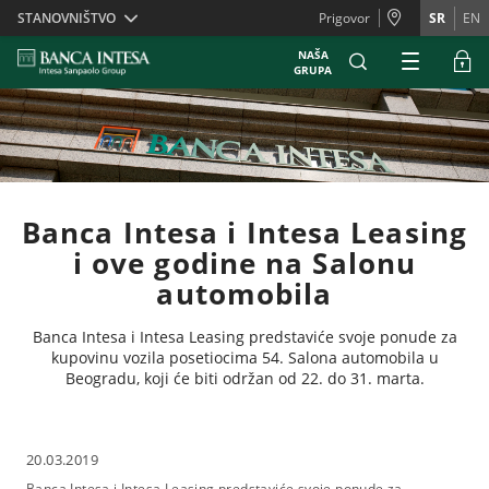
Skiplinks
STANOVNIŠTVO
Prigovor
SR
EN
NAŠA
GRUPA
Banca Intesa i Intesa Leasing
i ove godine na Salonu
automobila
Banca Intesa i Intesa Leasing predstaviće svoje ponude za
kupovinu vozila posetiocima 54. Salona automobila u
Beogradu, koji će biti održan od 22. do 31. marta.
20.03.2019
Banca Intesa i Intesa Leasing predstaviće svoje ponude za